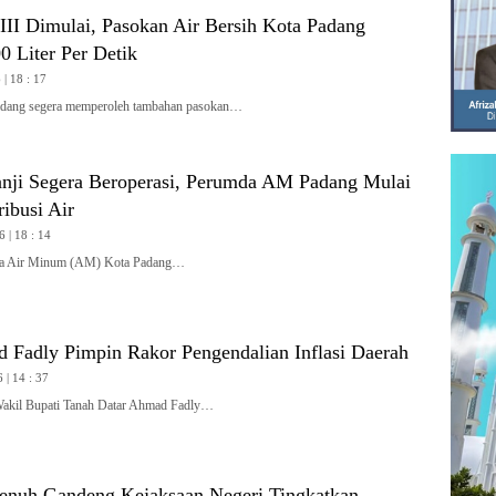
II Dimulai, Pasokan Air Bersih Kota Padang
 Liter Per Detik
| 18 : 17
ang segera memperoleh tambahan pasokan…
nji Segera Beroperasi, Perumda AM Padang Mulai
ribusi Air
6 | 18 : 14
 Air Minum (AM) Kota Padang…
Fadly Pimpin Rakor Pengendalian Inflasi Daerah
 | 14 : 37
l Bupati Tanah Datar Ahmad Fadly…
enuh Gandeng Kejaksaan Negeri Tingkatkan