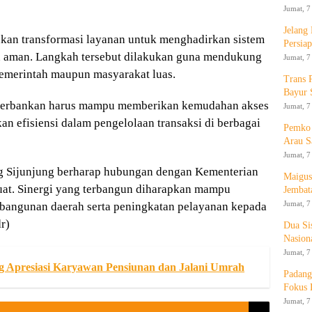
Jumat, 7
Jelang
kan transformasi layanan untuk menghadirkan sistem
Persia
n aman. Langkah tersebut dilakukan guna mendukung
Jumat, 7
 pemerintah maupun masyarakat luas.
Trans 
Bayur 
perbankan harus mampu memberikan kemudahan akses
Jumat, 7
n efisiensi dalam pengelolaan transaksi di berbagai
Pemko 
Arau S
Jumat, 7
ng Sijunjung berharap hubungan dengan Kementerian
Maigus
at. Sinergi yang terbangun diharapkan mampu
Jembat
Jumat, 7
mbangunan daerah serta peningkatan pelayanan kepada
r)
Dua Si
Nasion
Jumat, 7
Apresiasi Karyawan Pensiunan dan Jalani Umrah
Padang
Fokus 
Jumat, 7