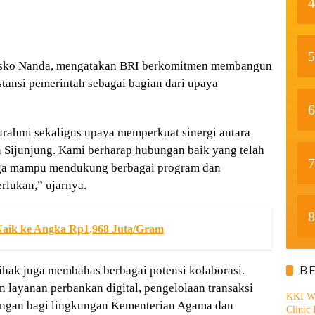
4
5
esko Nanda, mengatakan BRI berkomitmen membangun
tansi pemerintah sebagai bagian dari upaya
6
urahmi sekaligus upaya memperkuat sinergi antara
Sijunjung. Kami berharap hubungan baik yang telah
7
ingga mampu mendukung berbagai program dan
rlukan,” ujarnya.
8
aik ke Angka Rp1,968 Juta/Gram
B
ihak juga membahas berbagai potensi kolaborasi.
layanan perbankan digital, pengelolaan transaksi
KKI WA
angan bagi lingkungan Kementerian Agama dan
Clinic 