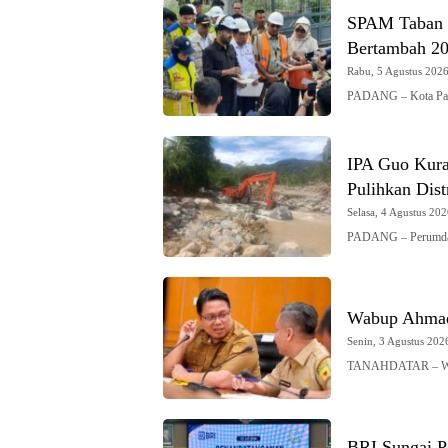
SPAM Taban I
Bertambah 200
Rabu, 5 Agustus 2026 
PADANG – Kota Pad
IPA Guo Kura
Pulihkan Dist
Selasa, 4 Agustus 202
PADANG – Perumda
Wabup Ahmad 
Senin, 3 Agustus 2026
TANAHDATAR – Waki
BRI Sungai P