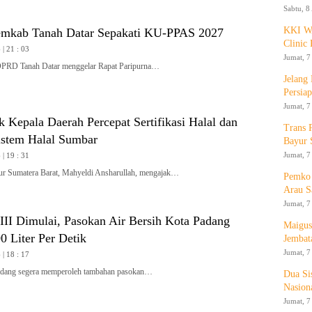
Sabtu, 8
KKI WA
mkab Tanah Datar Sepakati KU-PPAS 2027
Clinic 
| 21 : 03
Jumat, 7
 Tanah Datar menggelar Rapat Paripurna…
Jelang
Persia
Jumat, 7
 Kepala Daerah Percepat Sertifikasi Halal dan
Trans 
stem Halal Sumbar
Bayur 
Jumat, 7
| 19 : 31
Sumatera Barat, Mahyeldi Ansharullah, mengajak…
Pemko 
Arau S
Jumat, 7
II Dimulai, Pasokan Air Bersih Kota Padang
Maigus
 Liter Per Detik
Jembat
Jumat, 7
| 18 : 17
ang segera memperoleh tambahan pasokan…
Dua Si
Nasion
Jumat, 7