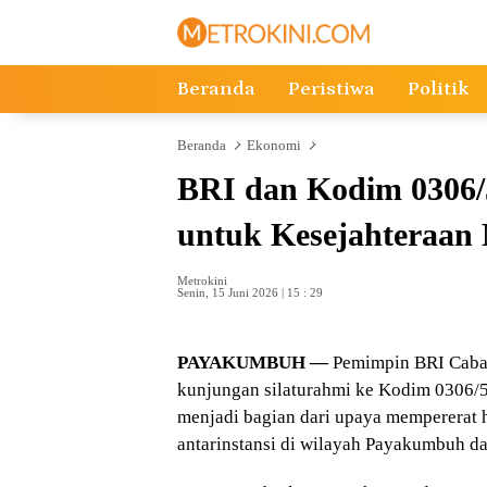
Langsung
ke
konten
Beranda
Peristiwa
Politik
Beranda
Ekonomi
BRI dan Kodim 0306/
untuk Kesejahteraan
Metrokini
Senin, 15 Juni 2026 | 15 : 29
PAYAKUMBUH —
Pemimpin BRI Caba
kunjungan silaturahmi ke Kodim 0306/50
menjadi bagian dari upaya mempererat
antarinstansi di wilayah Payakumbuh d