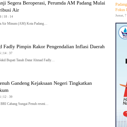
nji Segera Beroperasi, Perumda AM Padang Mulai
Padang
ribusi Air
Fokus 
Jumat, 7
6 | 18 : 14
 Air Minum (AM) Kota Padang…
Fadly Pimpin Rakor Pengendalian Inflasi Daerah
 | 14 : 37
l Bupati Tanah Datar Ahmad Fadly…
enuh Gandeng Kejaksaan Negeri Tingkatkan
ukum
 | 12 : 39
RI Cabang Sungai Penuh resmi…