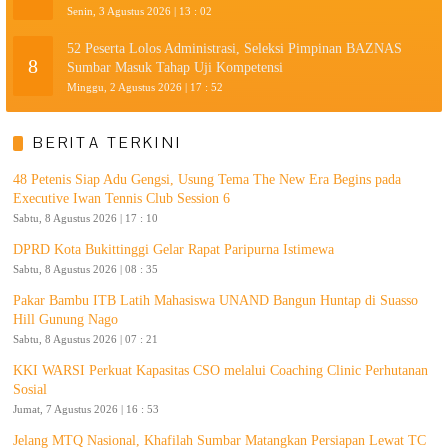
Senin, 3 Agustus 2026 | 13 : 02
52 Peserta Lolos Administrasi, Seleksi Pimpinan BAZNAS
8
Sumbar Masuk Tahap Uji Kompetensi
Minggu, 2 Agustus 2026 | 17 : 52
BERITA TERKINI
48 Petenis Siap Adu Gengsi, Usung Tema The New Era Begins pada
Executive Iwan Tennis Club Session 6
Sabtu, 8 Agustus 2026 | 17 : 10
DPRD Kota Bukittinggi Gelar Rapat Paripurna Istimewa
Sabtu, 8 Agustus 2026 | 08 : 35
Pakar Bambu ITB Latih Mahasiswa UNAND Bangun Huntap di Suasso
Hill Gunung Nago
Sabtu, 8 Agustus 2026 | 07 : 21
KKI WARSI Perkuat Kapasitas CSO melalui Coaching Clinic Perhutanan
Sosial
Jumat, 7 Agustus 2026 | 16 : 53
Jelang MTQ Nasional, Khafilah Sumbar Matangkan Persiapan Lewat TC