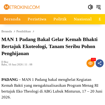
Langsung
ke
konten
Beranda
Peristiwa
Politik
Nasional
Ek
Beranda
Pendidikan
MAN 1 Padang Bakal Gelar Kemah Bhakti
Bertajuk Ekoteologi, Tanam Seribu Pohon
Penghijauan
125
D Boy
Rabu, 10 Juni 2026 | 11 : 08
PADANG
– MAN 1 Padang bakal menghelat Kegiatan
Kemah Bakti yang mengaktualisasikan Program Menag RI
bertajuk Eko Theologi di ABG Lubuk Minturun, 17 – 20 Juni
2026.