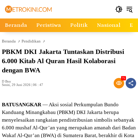
Langsung
ke
konten
Beranda
Peristiwa
Politik
Nasional
Ek
Beranda
Pendidikan
PBKM DKI Jakarta Tuntaskan Distribusi
6.000 Kitab Al Quran Hasil Kolaborasi
dengan BWA
75
D Boy
Senin, 29 Juni 2026 | 06 : 47
BATUSANGKAR
— Aksi sosial Perkumpulan Bundo
Kanduang Minangkabau (PBKM) DKI Jakarta berupa
menyelesaikan rangkaian pendistribusian simbolis sebanyak
6.000 mushaf Al-Qur’an yang merupakan amanah dari Badan
Wakaf Al-Qur’an (BWA) di Sumatera Barat, berakhir di Kota