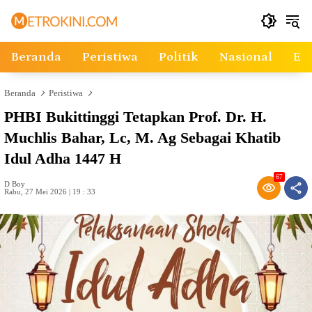
Langsung
ke
konten
Beranda
Peristiwa
Politik
Nasional
Ek
Beranda
Peristiwa
PHBI Bukittinggi Tetapkan Prof. Dr. H.
Muchlis Bahar, Lc, M. Ag Sebagai Khatib
Idul Adha 1447 H
67
D Boy
Rabu, 27 Mei 2026 | 19 : 33