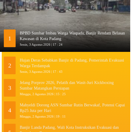
BPBD Sumbar Imbau Warga Waspada, Banjir Rendam Belasan
1
Kawasan di Kota Padang
Senin, 3 Agustus 2026 | 17 : 24
Hujan Deras Sebabkan Banjir di Padang, Pemerintah Evakuasi
2
Warga Terdampak
Senin, 3 Agustus 2026 | 17 : 43
Jelang Porprov 2026, Pelatih dan Wasit-Juri Kickboxing
3
Sumbar Matangkan Persiapan
Minggu, 2 Agustus 2026 | 15 : 25
Mahyeldi Dorong ASN Sumbar Rutin Berwakaf, Potensi Capai
4
Rp25 Juta per Hari
Minggu, 2 Agustus 2026 | 19 : 11
Banjir Landa Padang, Wali Kota Instruksikan Evakuasi dan