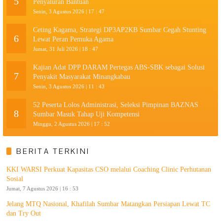
5
Penyaluran Bantuan
Senin, 3 Agustus 2026 | 17 : 47
Ceting Kagama, Strategi DP3AP2KB Sumbar Cegah Stunting
6
Lewat Peran Pemuka Agama
Jumat, 31 Juli 2026 | 18 : 47
Kajian Adat DPP DARAM Pertegas ABS-SBK sebagai Solusi
7
Penyakit Masyarakat Minangkabau
Senin, 3 Agustus 2026 | 11 : 43
52 Peserta Lolos Administrasi, Seleksi Pimpinan BAZNAS
8
Sumbar Masuk Tahap Uji Kompetensi
Minggu, 2 Agustus 2026 | 17 : 52
BERITA TERKINI
KKI WARSI Perkuat Kapasitas CSO melalui Coaching Clinic Perhutanan
Sosial
Jumat, 7 Agustus 2026 | 16 : 53
Jelang MTQ Nasional, Khafilah Sumbar Matangkan Persiapan Lewat TC
dan Try Out