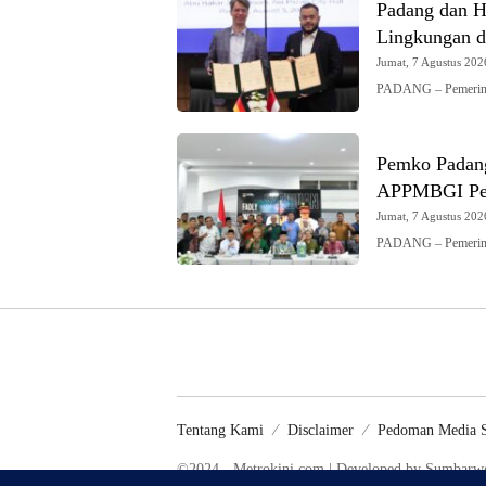
Padang dan Hi
Lingkungan d
Jumat, 7 Agustus 2026
PADANG – Pemerint
Pemko Padang
APPMBGI Pe
Jumat, 7 Agustus 2026
PADANG – Pemerinta
Tentang Kami
Disclaimer
Pedoman Media S
©2024 - Metrokini.com | Developed by Sumbar