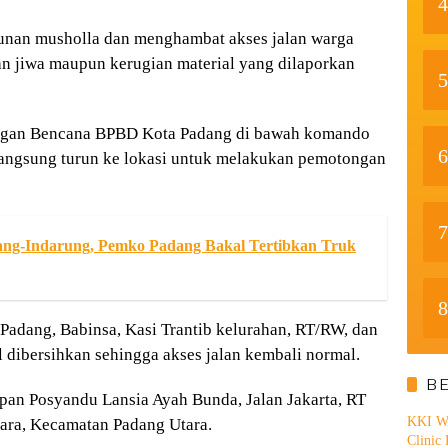
4
unan musholla dan menghambat akses jalan warga
ban jiwa maupun kerugian material yang dilaporkan
5
ngan Bencana BPBD Kota Padang di bawah komando
6
angsung turun ke lokasi untuk melakukan pemotongan
7
dang-Indarung, Pemko Padang Bakal Tertibkan Truk
8
Padang, Babinsa, Kasi Trantib kelurahan, RT/RW, dan
l dibersihkan sehingga akses jalan kembali normal.
B
depan Posyandu Lansia Ayah Bunda, Jalan Jakarta, RT
KKI WA
ara, Kecamatan Padang Utara.
Clinic 