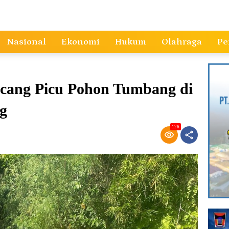
Nasional
Ekonomi
Hukum
Olahraga
Pe
cang Picu Pohon Tumbang di
g
126