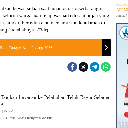
Pemko 
tkan kewaspadaan saat hujan deras disertai angin
APPMB
seluruh warga agar tetap waspada di saat hujan yang
Jumat, 7
an, hindari berteduh atau memarkirkan kendaraan di
ang,” tambahnya. (Bdr)
 Bulu Tangkis Kota Padang 2026
 Tambah Layanan ke Pelabuhan Teluk Bayur Selama
JK
 | 15 : 52
Bus Trans Padang menyesuaikan rute…