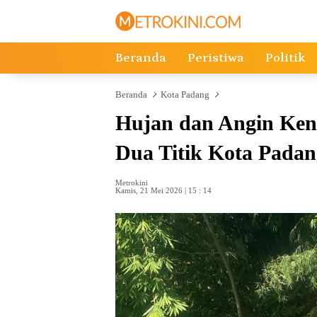
Langsung
ke
konten
Beranda
Peristiwa
Politik
Beranda
Kota Padang
Hujan dan Angin Ken
Dua Titik Kota Padan
Metrokini
Kamis, 21 Mei 2026 | 15 : 14