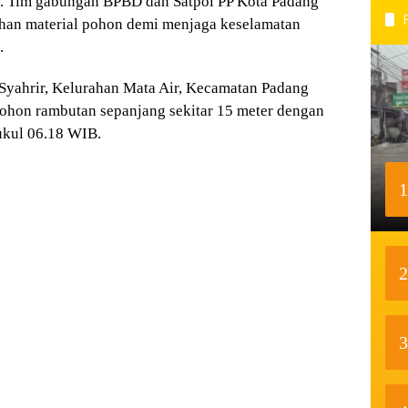
). Tim gabungan BPBD dan Satpol PP Kota Padang
han material pohon demi menjaga keselamatan
.
n Syahrir, Kelurahan Mata Air, Kecamatan Padang
 Pohon rambutan sepanjang sekitar 15 meter dengan
ukul 06.18 WIB.
1
2
3