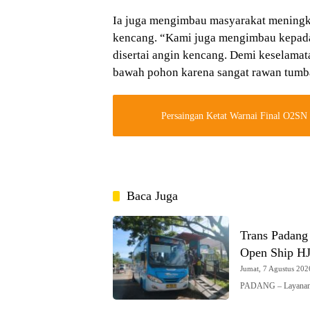
Ia juga mengimbau masyarakat meningka
kencang. “Kami juga mengimbau kepada 
disertai angin kencang. Demi keselamat
bawah pohon karena sangat rawan tumb
Persaingan Ketat Warnai Final O2SN
Baca Juga
Trans Padang
Open Ship H
Jumat, 7 Agustus 2026
PADANG – Layanan 