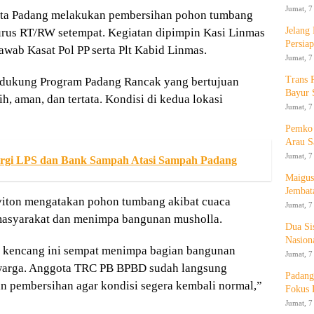
Jumat, 7
ota Padang melakukan pembersihan pohon tumbang
Jelang
urus RT/RW setempat. Kegiatan dipimpin Kasi Linmas
Persia
wab Kasat Pol PP serta Plt Kabid Linmas.
Jumat, 7
Trans 
ndukung Program Padang Rancak yang bertujuan
Bayur 
, aman, dan tertata. Kondisi di kedua lokasi
Jumat, 7
Pemko 
Arau S
Jumat, 7
ergi LPS dan Bank Sampah Atasi Sampah Padang
Maigus
Jembat
iton mengatakan pohon tumbang akibat cuaca
Jumat, 7
masyarakat dan menimpa bangunan musholla.
Dua Si
Nasion
n kencang ini sempat menimpa bagian bangunan
Jumat, 7
warga. Anggota TRC PB BPBD sudah langsung
Padang
n pembersihan agar kondisi segera kembali normal,”
Fokus 
Jumat, 7