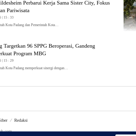
ldesheim Perbarui Kerja Sama Sister City, Fokus
an Pariwisata
 | 15 : 33
ah Kota Padang dan Pemerintah Kota…
 Targetkan 96 SPPG Beroperasi, Gandeng
rkuat Program MBG
 | 15 : 29
h Kota Padang memperkuat sinergi dengan…
iber
Redaksi
web.com