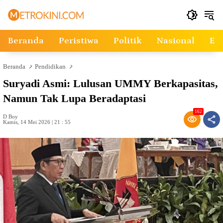
Langsung
ke
konten
Beranda
Peristiwa
Politik
Nasional
Ek
Beranda
Pendidikan
Suryadi Asmi: Lulusan UMMY Berkapasitas,
Namun Tak Lupa Beradaptasi
162
D Boy
Kamis, 14 Mei 2026 | 21 : 55