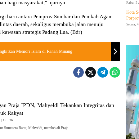
man bagi masyarakat,” ujarnya.
Rabu, 5 
Kota S
nergi baru antara Pemprov Sumbar dan Pemkab Agam
Porpro
 lintas daerah, sekaligus membuka jalan menuju
Selasa, 
di kawasan strategis Padang Lua. (Bdr)
ngkitkan Memori Islam di Ranah Minang
gan Praja IPDN, Mahyeldi Tekankan Integritas dan
tuk Rakyat
| 19 : 36
 Sumatera Barat, Mahyeldi, membekali Praja…