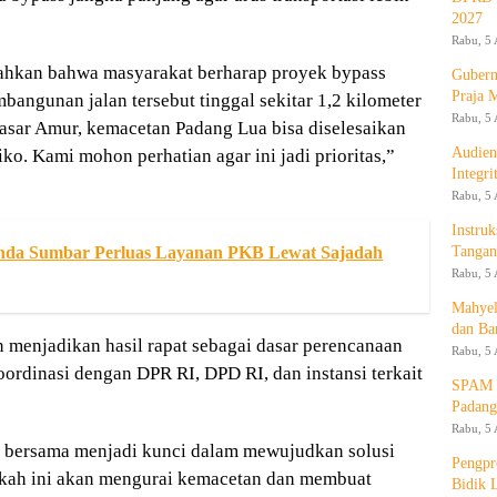
2027
Rabu, 5 
bahkan bahwa masyarakat berharap proyek bypass
Gubern
Praja 
bangunan jalan tersebut tinggal sekitar 1,2 kilometer
Rabu, 5 
Pasar Amur, kemacetan Padang Lua bisa diselesaikan
Audien
ko. Kami mohon perhatian agar ini jadi prioritas,”
Integr
Rabu, 5 
Instruk
da Sumbar Perluas Layanan PKB Lewat Sajadah
Tangan
Rabu, 5 
Mahyel
dan Ba
 menjadikan hasil rapat sebagai dasar perencanaan
Rabu, 5 
ordinasi dengan DPR RI, DPD RI, dan instansi terkait
SPAM T
Padang
Rabu, 5 
bersama menjadi kunci dalam mewujudkan solusi
Pengpr
gkah ini akan mengurai kemacetan dan membuat
Bidik 