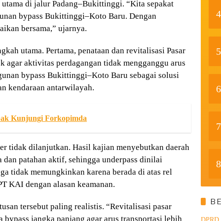
 utama di jalur Padang–Bukittinggi. “Kita sepakat
4
unan bypass Bukittinggi–Koto Baru. Dengan
saikan bersama,” ujarnya.
kah utama. Pertama, penataan dan revitalisasi Pasar
5
ek agar aktivitas perdagangan tidak mengganggu arus
gunan bypass Bukittinggi–Koto Baru sebagai solusi
n kendaraan antarwilayah.
6
ak Kunjungi Forkopimda
7
r tidak dilanjutkan. Hasil kajian menyebutkan daerah
dan patahan aktif, sehingga underpass dinilai
8
uga tidak memungkinkan karena berada di atas rel
i PT KAI dengan alasan keamanan.
B
an tersebut paling realistis. “Revitalisasi pasar
 bypass jangka panjang agar arus transportasi lebih
DPRD d