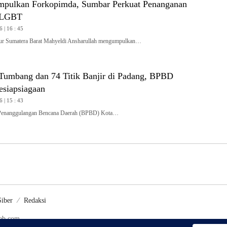
pulkan Forkopimda, Sumbar Perkuat Penanganan
 LGBT
6 | 16 : 45
 Sumatera Barat Mahyeldi Ansharullah mengumpulkan…
umbang dan 74 Titik Banjir di Padang, BPBD
esiapsiagaan
6 | 15 : 43
nanggulangan Bencana Daerah (BPBD) Kota…
iber
Redaksi
web.com