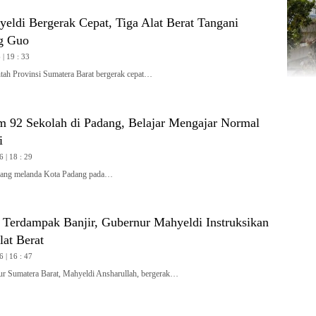
yeldi Bergerak Cepat, Tiga Alat Berat Tangani
g Guo
| 19 : 33
h Provinsi Sumatera Barat bergerak cepat…
m 92 Sekolah di Padang, Belajar Mengajar Normal
i
6 | 18 : 29
ang melanda Kota Padang pada…
i Terdampak Banjir, Gubernur Mahyeldi Instruksikan
at Berat
6 | 16 : 47
Sumatera Barat, Mahyeldi Ansharullah, bergerak…