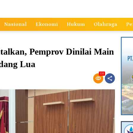
Nasional
Ekonomi
Hukum
Olahraga
Pe
talkan, Pemprov Dinilai Main
dang Lua
339