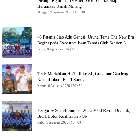
Menuju Kejurnas, 19 Atlet IODI Sumbar Siap
Harumkan Ranah Minang
Minggu, 9 Agustus 2026 | 06 : 40
48 Petenis Siap Adu Gengsi, Usung Tema The New Era
Begins pada Executive Iwan Tennis Club Session 6
Sabtu, 8 Agustus 2026 | 17 : 10
Tenis Meriahkan HUT RI ke-81, Gubernur Gandeng
Kapolda dan PELTI Sumbar
Kamis, 6 Agustus 2026 | 20 : 59
Pengprov Squash Sumbar 2026-2030 Resmi Dilantik,
Bidik Lolos Kualifikasi PON
Rabu, 5 Agustus 2026 | 13 : 03