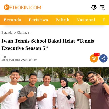
Langsung
ke
konten
Beranda
Peristiwa
Politik
Nasional
Ek
Beranda
Olahraga
Iwan Tennis School Bakal Helat “Tennis
Executive Season 5”
376
D Boy
Sabtu, 9 Agustus 2025 | 20 : 30