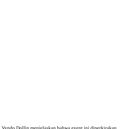
Vyndo Dollin menjelaskan bahwa event ini diperkirakan