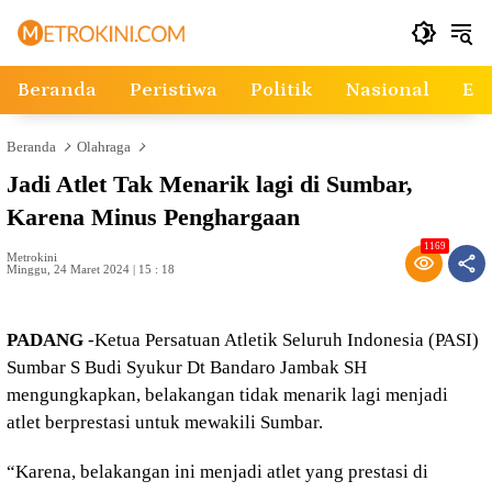
Langsung
ke
konten
Beranda
Peristiwa
Politik
Nasional
Ek
Beranda
Olahraga
Jadi Atlet Tak Menarik lagi di Sumbar,
Karena Minus Penghargaan
1169
Metrokini
Minggu, 24 Maret 2024 | 15 : 18
PADANG
-Ketua Persatuan Atletik Seluruh Indonesia (PASI)
Sumbar S Budi Syukur Dt Bandaro Jambak SH
mengungkapkan, belakangan tidak menarik lagi menjadi
atlet berprestasi untuk mewakili Sumbar.
“Karena, belakangan ini menjadi atlet yang prestasi di