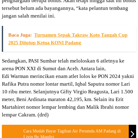
penghargaan berupa bonus. Akan tetapi hingga saat ini bonus
tersebut belum ada bayangannya, “kata pelantun tembang
jangan salah menilai ini.
Baca Juga:
Turnamen Sepak Takraw Koto Tangah Cup
2025 Ditutup Ketua KONI Padang
Sedangkan, PASI Sumbar telah meloloskan 6 atletnya ke
arena PON XXI di Sumut dan Aceh. Antara lain,
Edi Warman merincikan enam atlet lolos ke PON 2024 yakni
Rafika Putra nomor lontar martil, Iqbal Saputra nomor Lari
10 ribu meter. Selanjutnya Gifty Virgio Reagusta, Lari 1.500
meter, Beni Ardinata maraton 42,195, km. Selain itu Erit
Martahiret nomor lempar lembing dan Malik Ibrahi nomor
lempar Cakram. (drd)
Cara Mudah Bayar Tagihan Air Perumda AM Padang di
Livin By Mandiri