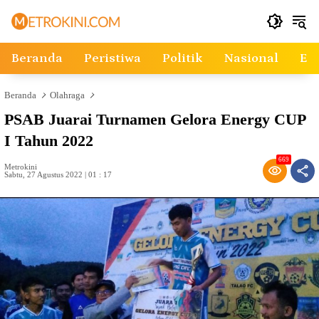
Langsung
ke
konten
Beranda
Peristiwa
Politik
Nasional
Ek
Beranda
Olahraga
PSAB Juarai Turnamen Gelora Energy CUP
I Tahun 2022
669
Metrokini
Sabtu, 27 Agustus 2022 | 01 : 17