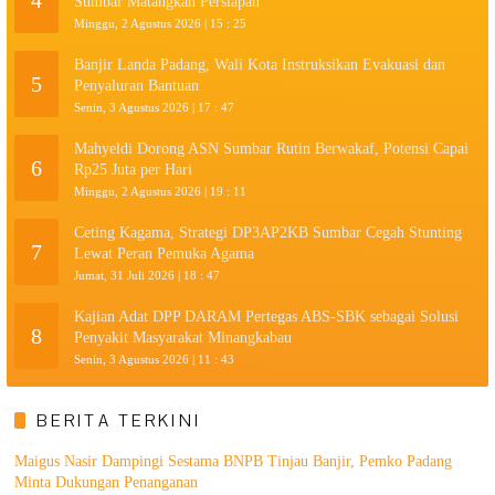
Sumbar Matangkan Persiapan
Minggu, 2 Agustus 2026 | 15 : 25
Banjir Landa Padang, Wali Kota Instruksikan Evakuasi dan
5
Penyaluran Bantuan
Senin, 3 Agustus 2026 | 17 : 47
Mahyeldi Dorong ASN Sumbar Rutin Berwakaf, Potensi Capai
6
Rp25 Juta per Hari
Minggu, 2 Agustus 2026 | 19 : 11
Ceting Kagama, Strategi DP3AP2KB Sumbar Cegah Stunting
7
Lewat Peran Pemuka Agama
Jumat, 31 Juli 2026 | 18 : 47
Kajian Adat DPP DARAM Pertegas ABS-SBK sebagai Solusi
8
Penyakit Masyarakat Minangkabau
Senin, 3 Agustus 2026 | 11 : 43
BERITA TERKINI
Maigus Nasir Dampingi Sestama BNPB Tinjau Banjir, Pemko Padang
Minta Dukungan Penanganan