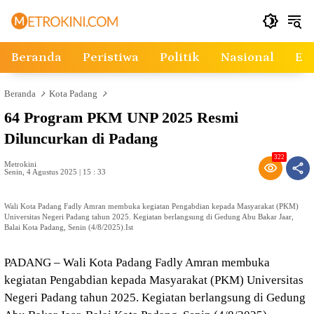
Langsung
ke
konten
Beranda
Peristiwa
Politik
Nasional
Ek
Beranda
Kota Padang
64 Program PKM UNP 2025 Resmi
Diluncurkan di Padang
322
Metrokini
Senin, 4 Agustus 2025 | 15 : 33
Wali Kota Padang Fadly Amran membuka kegiatan Pengabdian kepada Masyarakat (PKM)
Universitas Negeri Padang tahun 2025. Kegiatan berlangsung di Gedung Abu Bakar Jaar,
Balai Kota Padang, Senin (4/8/2025).Ist
PADANG – Wali Kota Padang Fadly Amran membuka
kegiatan Pengabdian kepada Masyarakat (PKM) Universitas
Negeri Padang tahun 2025. Kegiatan berlangsung di Gedung