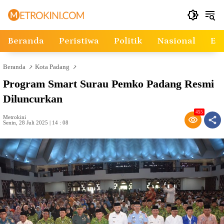
Langsung
ke
konten
Beranda
Peristiwa
Politik
Nasional
Ek
Beranda
Kota Padang
Program Smart Surau Pemko Padang Resmi
Diluncurkan
455
Metrokini
Senin, 28 Juli 2025 | 14 : 08