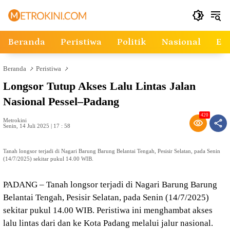
Langsung
ke
konten
Beranda
Peristiwa
Politik
Nasional
Ek
Beranda
Peristiwa
Longsor Tutup Akses Lalu Lintas Jalan
Nasional Pessel–Padang
420
Metrokini
Senin, 14 Juli 2025 | 17 : 58
Tanah longsor terjadi di Nagari Barung Barung Belantai Tengah, Pesisir Selatan, pada Senin
(14/7/2025) sekitar pukul 14.00 WIB.
PADANG – Tanah longsor terjadi di Nagari Barung Barung
Belantai Tengah, Pesisir Selatan, pada Senin (14/7/2025)
sekitar pukul 14.00 WIB. Peristiwa ini menghambat akses
lalu lintas dari dan ke Kota Padang melalui jalur nasional.