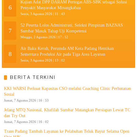
Kajian Adat DPP DARAM Pertegas ABS-SBK sebagai Solusi
6
Penyakit Masyarakat Minangkabau
Senin, 3 Agustus 2026 | 11 : 43
52 Peserta Lolos Administrasi, Seleksi Pimpinan BAZNAS
7
Sumbar Masuk Tahap Uji Kompetensi
Minggu, 2 Agustus 2026 | 17 : 52
Air Baku Keruh, Perumda AM Kota Padang Hentikan
8
Sementara Produksi Air pada Tiga Area Layanan
Senin, 3 Agustus 2026 | 13 : 02
BERITA TERKINI
KKI WARSI Perkuat Kapasitas CSO melalui Coaching Clinic Perhutanan
Sosial
Jumat, 7 Agustus 2026 | 16 : 53
Jelang MTQ Nasional, Khafilah Sumbar Matangkan Persiapan Lewat TC
dan Try Out
Jumat, 7 Agustus 2026 | 16 : 02
Trans Padang Tambah Layanan ke Pelabuhan Teluk Bayur Selama Open