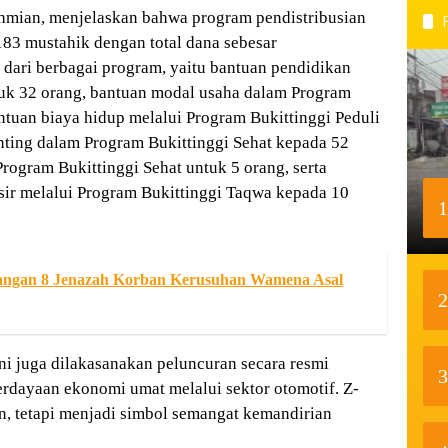
ahmian, menjelaskan bahwa program pendistribusian
183 mustahik dengan total dana sebesar
i dari berbagai program, yaitu bantuan pendidikan
tuk 32 orang, bantuan modal usaha dalam Program
tuan biaya hidup melalui Program Bukittinggi Peduli
nting dalam Program Bukittinggi Sehat kepada 52
rogram Bukittinggi Sehat untuk 5 orang, serta
sir melalui Program Bukittinggi Taqwa kepada 10
1
angan 8 Jenazah Korban Kerusuhan Wamena Asal
2
 juga dilakasanakan peluncuran secara resmi
3
dayaan ekonomi umat melalui sektor otomotif. Z-
, tetapi menjadi simbol semangat kemandirian