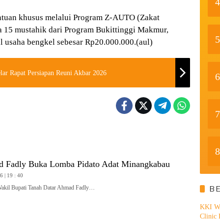
4
antuan khusus melalui Program Z-AUTO (Zakat
a 15 mustahik dari Program Bukittinggi Makmur,
5
 usaha bengkel sebesar Rp20.000.000.(aul)
lar Rapat Persiapan Reuni Akbar 2026
6
7
8
 Fadly Buka Lomba Pidato Adat Minangkabau
 | 19 : 40
B
l Bupati Tanah Datar Ahmad Fadly…
KKI WA
Clinic 