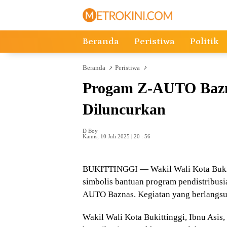
Langsung
ke
konten
Beranda
Peristiwa
Politik
Beranda
Peristiwa
Progam Z-AUTO Bazna
Diluncurkan
D Boy
Kamis, 10 Juli 2025 | 20 : 56
BUKITTINGGI — Wakil Wali Kota Bukitt
simbolis bantuan program pendistribus
AUTO Baznas. Kegiatan yang berlangsun
Wakil Wali Kota Bukittinggi, Ibnu Asis,