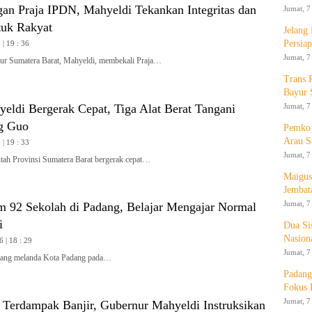
gan Praja IPDN, Mahyeldi Tekankan Integritas dan
Jumat, 7
tuk Rakyat
Jelang
Persia
| 19 : 36
Jumat, 7
 Sumatera Barat, Mahyeldi, membekali Praja…
Trans 
Bayur 
Jumat, 7
yeldi Bergerak Cepat, Tiga Alat Berat Tangani
g Guo
Pemko 
Arau S
| 19 : 33
Jumat, 7
h Provinsi Sumatera Barat bergerak cepat…
Maigus
Jembat
Jumat, 7
m 92 Sekolah di Padang, Belajar Mengajar Normal
i
Dua Si
Nasion
6 | 18 : 29
Jumat, 7
ang melanda Kota Padang pada…
Padang
Fokus 
Jumat, 7
i Terdampak Banjir, Gubernur Mahyeldi Instruksikan