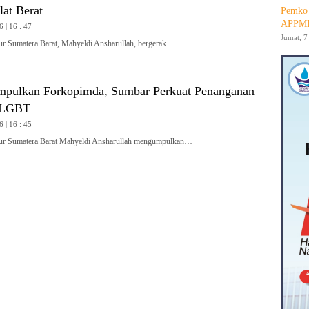
at Berat
Pemko 
APPMB
6 | 16 : 47
Jumat, 7
Sumatera Barat, Mahyeldi Ansharullah, bergerak…
pulkan Forkopimda, Sumbar Perkuat Penanganan
 LGBT
6 | 16 : 45
 Sumatera Barat Mahyeldi Ansharullah mengumpulkan…