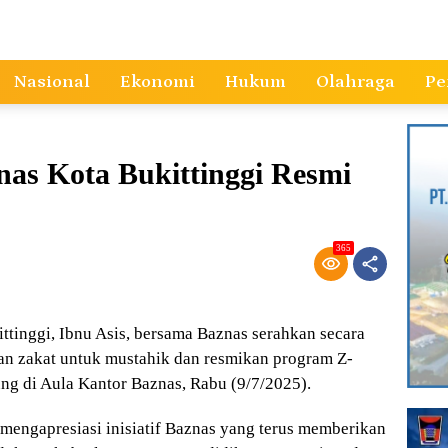
Nasional
Ekonomi
Hukum
Olahraga
Pe
s Kota Bukittinggi Resmi
365
inggi, Ibnu Asis, bersama Baznas serahkan secara
ian zakat untuk mustahik dan resmikan program Z-
g di Aula Kantor Baznas, Rabu (9/7/2025).
 mengapresiasi inisiatif Baznas yang terus memberikan