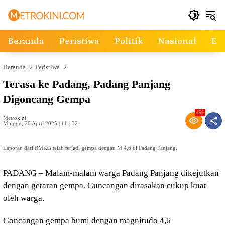
Langsung
ke
konten
Beranda
Peristiwa
Politik
Nasional
Ek
Beranda
Peristiwa
Terasa ke Padang, Padang Panjang
Digoncang Gempa
459
Metrokini
Minggu, 20 April 2025 | 11 : 32
Laporan dari BMKG telah terjadi gempa dengan M 4,6 di Padang Panjang.
PADANG – Malam-malam warga Padang Panjang dikejutkan
dengan getaran gempa. Guncangan dirasakan cukup kuat
oleh warga.
Goncangan gempa bumi dengan magnitudo 4,6