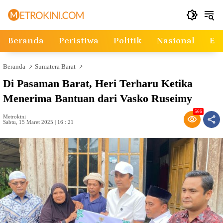
Langsung
ke
konten
Beranda
Peristiwa
Politik
Nasional
Ek
Beranda
Sumatera Barat
Di Pasaman Barat, Heri Terharu Ketika
Menerima Bantuan dari Vasko Ruseimy
566
Metrokini
Sabtu, 15 Maret 2025 | 16 : 21