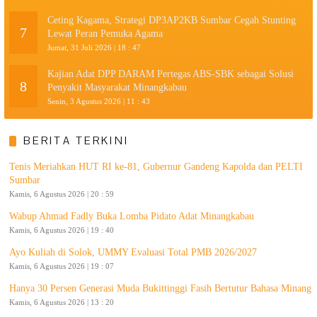
Ceting Kagama, Strategi DP3AP2KB Sumbar Cegah Stunting
7
Lewat Peran Pemuka Agama
Jumat, 31 Juli 2026 | 18 : 47
Kajian Adat DPP DARAM Pertegas ABS-SBK sebagai Solusi
8
Penyakit Masyarakat Minangkabau
Senin, 3 Agustus 2026 | 11 : 43
BERITA TERKINI
Tenis Meriahkan HUT RI ke-81, Gubernur Gandeng Kapolda dan PELTI
Sumbar
Kamis, 6 Agustus 2026 | 20 : 59
Wabup Ahmad Fadly Buka Lomba Pidato Adat Minangkabau
Kamis, 6 Agustus 2026 | 19 : 40
Ayo Kuliah di Solok, UMMY Evaluasi Total PMB 2026/2027
Kamis, 6 Agustus 2026 | 19 : 07
Hanya 30 Persen Generasi Muda Bukittinggi Fasih Bertutur Bahasa Minang
Kamis, 6 Agustus 2026 | 13 : 20