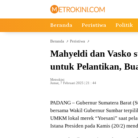
Langsung
ke
konten
Beranda
Peristiwa
Politik
Beranda
Peristiwa
Mahyeldi dan Vasko 
untuk Pelantikan, Bu
Metrokini
Jumat, 7 Februari 2025 | 21 : 44
PADANG – Gubernur Sumatera Barat (Su
bersama Wakil Gubernur Sumbar terpil
UMKM lokal merek “Yoesani” saat pelant
Istana Presiden pada Kamis (20/2) mend