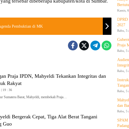
g yang tersebar dibeberapa kabupaten/kota di Sumbar.
Bertut
Kamis, 6
DPRD d
2027
 Agenda Pembuktian di MK
Rabu, 5 
Gubern
Praja 
Rabu, 5 
Audien
Integr
Rabu, 5 
gan Praja IPDN, Mahyeldi Tekankan Integritas dan
Instruk
tuk Rakyat
Tangan
| 19 : 36
Rabu, 5 
 Sumatera Barat, Mahyeldi, membekali Praja…
Mahyel
dan Ba
Rabu, 5 
yeldi Bergerak Cepat, Tiga Alat Berat Tangani
SPAM T
g Guo
Padang