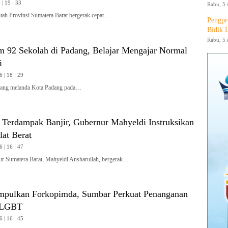
| 19 : 33
Rabu, 5 
h Provinsi Sumatera Barat bergerak cepat…
Pengpr
Bidik 
Rabu, 5 
m 92 Sekolah di Padang, Belajar Mengajar Normal
i
6 | 18 : 29
ang melanda Kota Padang pada…
i Terdampak Banjir, Gubernur Mahyeldi Instruksikan
at Berat
6 | 16 : 47
Sumatera Barat, Mahyeldi Ansharullah, bergerak…
pulkan Forkopimda, Sumbar Perkuat Penanganan
 LGBT
6 | 16 : 45