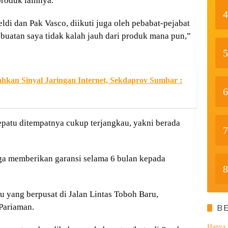
produk lainnya.
4
i dan Pak Vasco, diikuti juga oleh pebabat-pejabat
 buatan saya tidak kalah jauh dari produk mana pun,”
5
kan Sinyal Jaringan Internet, Sekdaprov Sumbar :
6
sepatu ditempatnya cukup terjangkau, yakni berada
7
uga memberikan garansi selama 6 bulan kepada
8
u yang berpusat di Jalan Lintas Toboh Baru,
Pariaman.
B
Hanya 