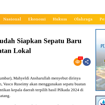
Nasional
Ekonomi
Hukum
Olahraga
Pe
sudah Siapkan Sepatu Baru
atan Lokal
442
mbar), Mahyeldi Ansharullah menyebut dirinya
ih, Vasco Ruseimy akan menggunakan sepatu buatan
ikan kepala daerah terpilih hasil Pilkada 2024 di
atang.