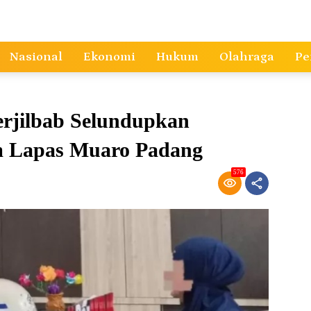
Nasional
Ekonomi
Hukum
Olahraga
Pe
erjilbab Selundupkan
m Lapas Muaro Padang
576