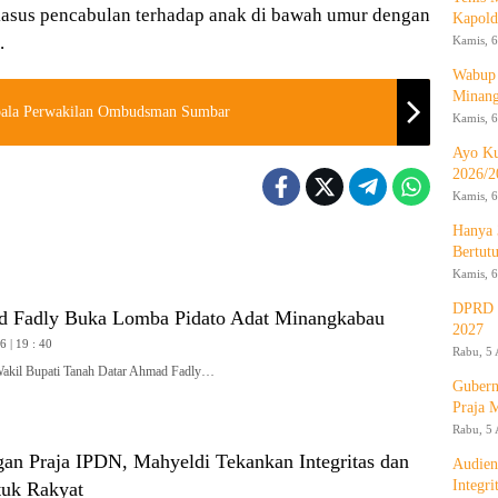
 kasus pencabulan terhadap anak di bawah umur dengan
Kapold
.
Kamis, 6
Wabup 
Minan
epala Perwakilan Ombudsman Sumbar
Kamis, 6
Ayo Ku
2026/2
Kamis, 6
Hanya 
Bertut
Kamis, 6
DPRD d
 Fadly Buka Lomba Pidato Adat Minangkabau
2027
 | 19 : 40
Rabu, 5 
l Bupati Tanah Datar Ahmad Fadly…
Gubern
Praja 
Rabu, 5 
gan Praja IPDN, Mahyeldi Tekankan Integritas dan
Audien
Integr
tuk Rakyat