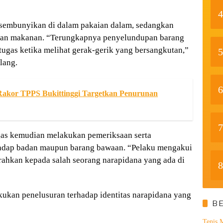
4
a sembunyikan di dalam pakaian dalam, sedangkan
san makanan. “Terungkapnya penyelundupan barang
etugas ketika melihat gerak-gerik yang bersangkutan,”
5
lang.
6
akor TPPS Bukittinggi Targetkan Penurunan
7
ugas kemudian melakukan pemeriksaan serta
rhadap badan maupun barang bawaan. “Pelaku mengakui
ahkan kepada salah seorang narapidana yang ada di
8
ukan penelusuran terhadap identitas narapidana yang
B
Tenis 