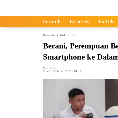
Langsung
ke
konten
Beranda
Peristiwa
Politik
Beranda
Hukum
Berani, Perempuan B
Smartphone ke Dala
Metrokini
Selasa, 4 Februari 2025 | 18 : 43