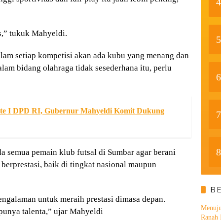
4
s,” tukuk Mahyeldi.
5
dalam setiap kompetisi akan ada kubu yang menang dan
lam bidang olahraga tidak sesederhana itu, perlu
6
te I DPD RI, Gubernur Mahyeldi Komit Dukung
7
8
a semua pemain klub futsal di Sumbar agar berani
berprestasi, baik di tingkat nasional maupun
B
engalaman untuk meraih prestasi dimasa depan.
Menuju
unya talenta,” ujar Mahyeldi
Ranah 