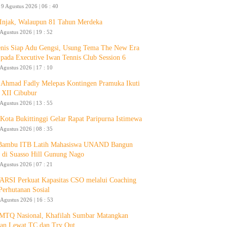
9 Agustus 2026 | 06 : 40
 Injak, Walaupun 81 Tahun Merdeka
 Agustus 2026 | 19 : 52
enis Siap Adu Gengsi, Usung Tema The New Era
 pada Executive Iwan Tennis Club Session 6
 Agustus 2026 | 17 : 10
Ahmad Fadly Melepas Kontingen Pramuka Ikuti
 XII Cibubur
 Agustus 2026 | 13 : 55
ota Bukittinggi Gelar Rapat Paripurna Istimewa
 Agustus 2026 | 08 : 35
 Bambu ITB Latih Mahasiswa UNAND Bangun
 di Suasso Hill Gunung Nago
 Agustus 2026 | 07 : 21
RSI Perkuat Kapasitas CSO melalui Coaching
Perhutanan Sosial
 Agustus 2026 | 16 : 53
 MTQ Nasional, Khafilah Sumbar Matangkan
pan Lewat TC dan Try Out