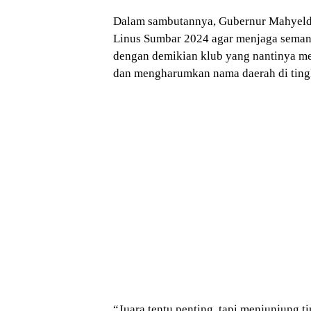
Dalam sambutannya, Gubernur Mahyeldi
Linus Sumbar 2024 agar menjaga semang
dengan demikian klub yang nantinya me
dan mengharumkan nama daerah di tingk
“Juara tentu penting, tapi menjunjung tin