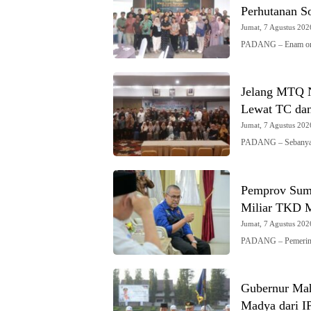
Perhutanan So
Jumat, 7 Agustus 2026
PADANG – Enam organ
Jelang MTQ N
Lewat TC dan
Jumat, 7 Agustus 2026
PADANG – Sebanyak 
Pemprov Sumb
Miliar TKD M
Jumat, 7 Agustus 2026
PADANG – Pemerinta
Gubernur Mah
Madya dari 