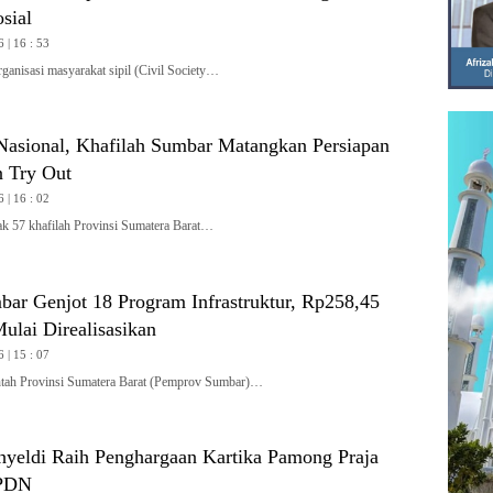
sial
 | 16 : 53
isasi masyarakat sipil (Civil Society…
asional, Khafilah Sumbar Matangkan Persiapan
 Try Out
 | 16 : 02
57 khafilah Provinsi Sumatera Barat…
ar Genjot 18 Program Infrastruktur, Rp258,45
ulai Direalisasikan
 | 15 : 07
h Provinsi Sumatera Barat (Pemprov Sumbar)…
yeldi Raih Penghargaan Kartika Pamong Praja
IPDN