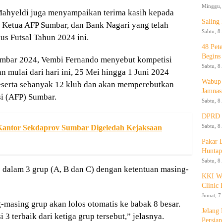
Minggu, 
Mahyeldi juga menyampaikan terima kasih kepada
Saling
 Ketua AFP Sumbar, dan Bank Nagari yang telah
Sabtu, 8
s Futsal Tahun 2024 ini.
48 Pet
Begins
Sumbar 2024, Vembi Fernando menyebut kompetisi
Sabtu, 8
 mulai dari hari ini, 25 Mei hingga 1 Juni 2024
Wabup 
eserta sebanyak 12 klub dan akan memperebutkan
Jamnas
si (AFP) Sumbar.
Sabtu, 8
DPRD K
Sabtu, 8
 Kantor Sekdaprov Sumbar Digeledah Kejaksaan
Pakar
Huntap
Sabtu, 8
e dalam 3 grup (A, B dan C) dengan ketentuan masing-
KKI WA
Clinic 
Jumat, 7
-masing grup akan lolos otomatis ke babak 8 besar.
Jelang
 3 terbaik dari ketiga grup tersebut,” jelasnya.
Persia