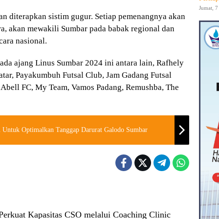
Jumat, 7
an diterapkan sistim gugur. Setiap pemenangnya akan
ara, akan mewakili Sumbar pada babak regional dan
cara nasional.
da ajang Linus Sumbar 2024 ini antara lain, Rafhely
atar, Payakumbuh Futsal Club, Jam Gadang Futsal
S Abell FC, My Team, Vamos Padang, Remushba, The
an Untuk Optimalkan Tanggap Darurat Galodo Sumbar
rkuat Kapasitas CSO melalui Coaching Clinic