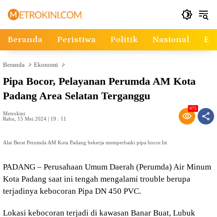
Langsung
ke
konten
Beranda
Peristiwa
Politik
Nasional
Ek
Beranda
Ekonomi
Pipa Bocor, Pelayanan Perumda AM Kota
Padang Area Selatan Terganggu
475
Metrokini
Rabu, 15 Mei 2024 | 19 : 11
Alat Berat Perumda AM Kota Padang bekerja memperbaiki pipa bocor.Ist
PADANG – Perusahaan Umum Daerah (Perumda) Air Minum
Kota Padang saat ini tengah mengalami trouble berupa
terjadinya kebocoran Pipa DN 450 PVC.
Lokasi kebocoran terjadi di kawasan Banar Buat, Lubuk