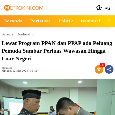
Langsung
ke
konten
Beranda
Peristiwa
Politik
Nasional
Ek
Beranda
Nasional
Lewat Program PPAN dan PPAP ada Peluang
Pemuda Sumbar Perluas Wawasan Hingga
Luar Negeri
482
Metrokini
Minggu, 12 Mei 2024 | 11 : 24