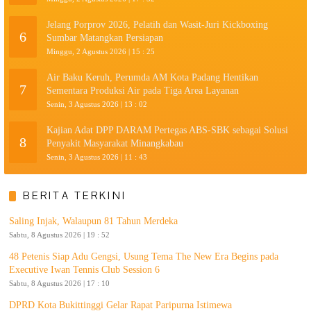
Jelang Porprov 2026, Pelatih dan Wasit-Juri Kickboxing
6
Sumbar Matangkan Persiapan
Minggu, 2 Agustus 2026 | 15 : 25
Air Baku Keruh, Perumda AM Kota Padang Hentikan
7
Sementara Produksi Air pada Tiga Area Layanan
Senin, 3 Agustus 2026 | 13 : 02
Kajian Adat DPP DARAM Pertegas ABS-SBK sebagai Solusi
8
Penyakit Masyarakat Minangkabau
Senin, 3 Agustus 2026 | 11 : 43
BERITA TERKINI
Saling Injak, Walaupun 81 Tahun Merdeka
Sabtu, 8 Agustus 2026 | 19 : 52
48 Petenis Siap Adu Gengsi, Usung Tema The New Era Begins pada
Executive Iwan Tennis Club Session 6
Sabtu, 8 Agustus 2026 | 17 : 10
DPRD Kota Bukittinggi Gelar Rapat Paripurna Istimewa