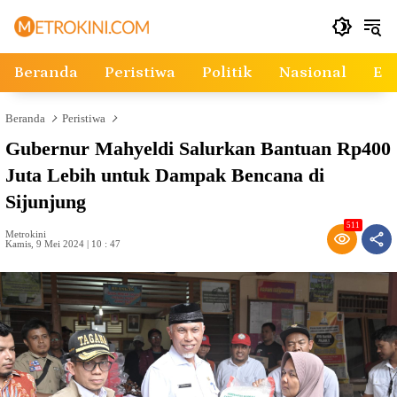
Langsung
ke
konten
Beranda
Peristiwa
Politik
Nasional
Ek
Beranda
Peristiwa
Gubernur Mahyeldi Salurkan Bantuan Rp400
Juta Lebih untuk Dampak Bencana di
Sijunjung
511
Metrokini
Kamis, 9 Mei 2024 | 10 : 47