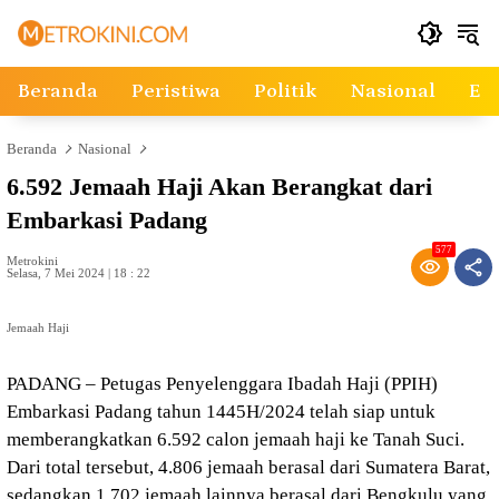
Langsung
ke
konten
Beranda
Peristiwa
Politik
Nasional
Ek
Beranda
Nasional
6.592 Jemaah Haji Akan Berangkat dari
Embarkasi Padang
577
Metrokini
Selasa, 7 Mei 2024 | 18 : 22
Jemaah Haji
PADANG – Petugas Penyelenggara Ibadah Haji (PPIH)
Embarkasi Padang tahun 1445H/2024 telah siap untuk
memberangkatkan 6.592 calon jemaah haji ke Tanah Suci.
Dari total tersebut, 4.806 jemaah berasal dari Sumatera Barat,
sedangkan 1.702 jemaah lainnya berasal dari Bengkulu yang