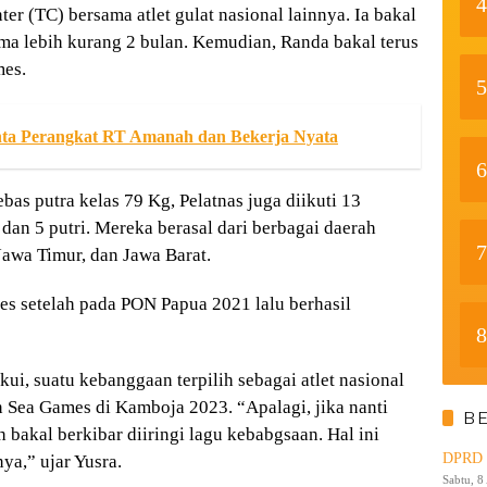
4
er (TC) bersama atlet gulat nasional lainnya. Ia bakal
ema lebih kurang 2 bulan. Kemudian, Randa bakal terus
mes.
5
ta Perangkat RT Amanah dan Bekerja Nyata
6
bas putra kelas 79 Kg, Pelatnas juga diikuti 13
a dan 5 putri. Mereka berasal dari berbagai daerah
7
Jawa Timur, dan Jawa Barat.
es setelah pada PON Papua 2021 lalu berhasil
8
i, suatu kebanggaan terpilih sebagai atlet nasional
n Sea Games di Kamboja 2023. “Apalagi, jika nanti
B
bakal berkibar diiringi lagu kebabgsaan. Hal ini
DPRD K
ya,” ujar Yusra.
Sabtu, 8