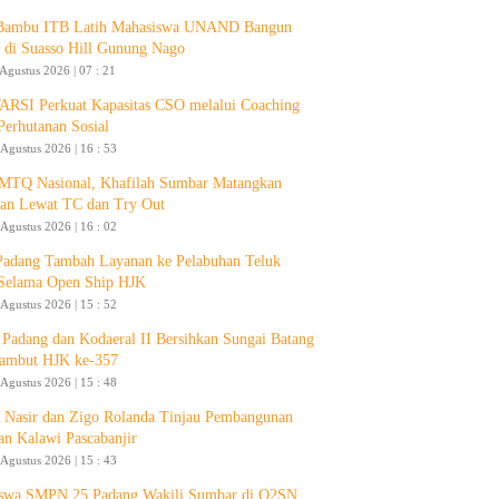
 Bambu ITB Latih Mahasiswa UNAND Bangun
 di Suasso Hill Gunung Nago
 Agustus 2026 | 07 : 21
RSI Perkuat Kapasitas CSO melalui Coaching
Perhutanan Sosial
 Agustus 2026 | 16 : 53
 MTQ Nasional, Khafilah Sumbar Matangkan
pan Lewat TC dan Try Out
 Agustus 2026 | 16 : 02
Padang Tambah Layanan ke Pelabuhan Teluk
Selama Open Ship HJK
 Agustus 2026 | 15 : 52
Padang dan Kodaeral II Bersihkan Sungai Batang
ambut HJK ke-357
 Agustus 2026 | 15 : 48
 Nasir dan Zigo Rolanda Tinjau Pembangunan
an Kalawi Pascabanjir
 Agustus 2026 | 15 : 43
swa SMPN 25 Padang Wakili Sumbar di O2SN