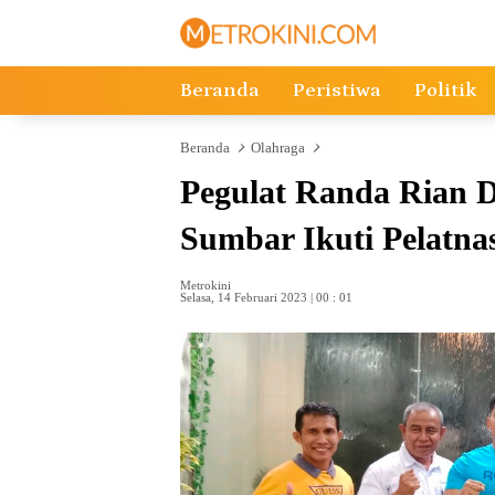
Langsung
ke
konten
Beranda
Peristiwa
Politik
Beranda
Olahraga
Pegulat Randa Rian 
Sumbar Ikuti Pelatn
Metrokini
Selasa, 14 Februari 2023 | 00 : 01