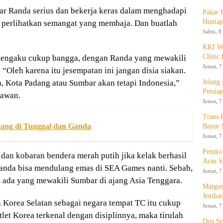
gar Randa serius dan bekerja keras dalam menghadapi
Pakar
Huntap
t perlihatkan semangat yang membaja. Dan buatlah
Sabtu, 8
KKI WA
Clinic 
ngaku cukup bangga, dengan Randa yang mewakili
Jumat, 7
Oleh karena itu jesempatan ini jangan disia siakan.
Jelang
, Kota Padang atau Sumbar akan tetapi Indonesia,”
Persia
lawan.
Jumat, 7
Trans 
ang di Tunggal dan Ganda
Bayur 
Jumat, 7
Pemko 
an kobaran bendera merah putih jika kelak berhasil
Arau S
nda bisa mendulang emas di SEA Games nanti. Sebab,
Jumat, 7
 ada yang mewakili Sumbar di ajang Asia Tenggara.
Maigus
Jembat
a Korea Selatan sebagai negara tempat TC itu cukup
Jumat, 7
tlet Korea terkenal dengan disiplinnya, maka tirulah
Dua Si