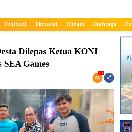
Nasional
Ekonomi
Hukum
Olahraga
Pe
Desta Dilepas Ketua KONI
as SEA Games
811