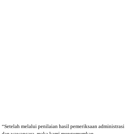
“Setelah melalui penilaian hasil pemeriksaan administrasi
dan wawancara, maka kami mengumumkan