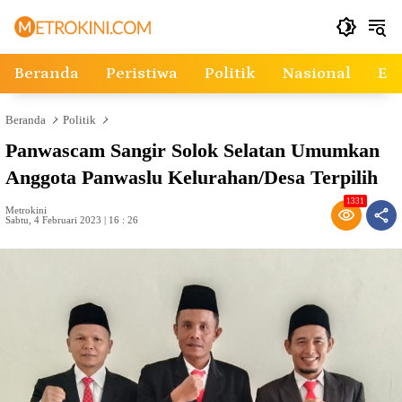
Langsung
ke
konten
Beranda
Peristiwa
Politik
Nasional
Ek
Beranda
Politik
Panwascam Sangir Solok Selatan Umumkan
Anggota Panwaslu Kelurahan/Desa Terpilih
1331
Metrokini
Sabtu, 4 Februari 2023 | 16 : 26