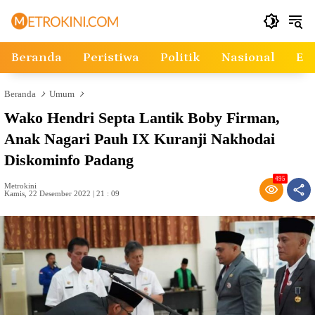
Langsung
ke
konten
Beranda
Peristiwa
Politik
Nasional
Ek
Beranda
Umum
Wako Hendri Septa Lantik Boby Firman,
Anak Nagari Pauh IX Kuranji Nakhodai
Diskominfo Padang
495
Metrokini
Kamis, 22 Desember 2022 | 21 : 09