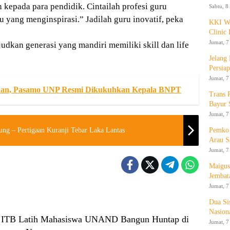
 kepada para pendidik. Cintailah profesi guru
Sabtu, 8
 yang menginspirasi.” Jadilah guru inovatif, peka
KKI WA
Clinic 
Jumat, 7
udkan generasi yang mandiri memiliki skill dan life
Jelang
Persia
Jumat, 7
gsaan, Pasamo UNP Resmi Dikukuhkan Kepala BNPT
Trans 
Bayur 
Jumat, 7
Pemko 
ng – Pertigaan Kuranji Tebar Laka Lantas
Arau S
Jumat, 7
Maigus
Jembat
Jumat, 7
Dua Si
Nasion
 ITB Latih Mahasiswa UNAND Bangun Huntap di
Jumat, 7