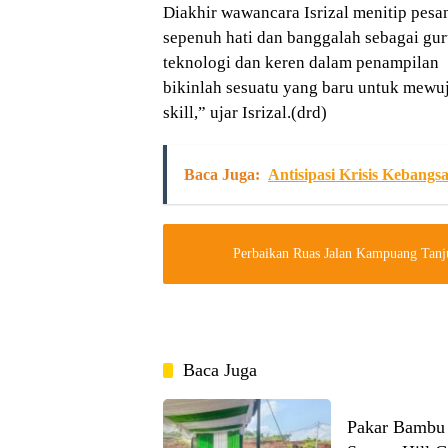
Diakhir wawancara Isrizal menitip pesan
sepenuh hati dan banggalah sebagai guru
teknologi dan keren dalam penampilan
bikinlah sesuatu yang baru untuk mewuj
skill,” ujar Isrizal.(drd)
Baca Juga:
Antisipasi Krisis Keban
Perbaikan Ruas Jalan Kampuang Tanju
Baca Juga
Pakar Bambu