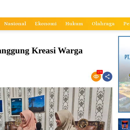
Nasional
Ekonomi
Hukum
Olahraga
Pe
anggung Kreasi Warga
578