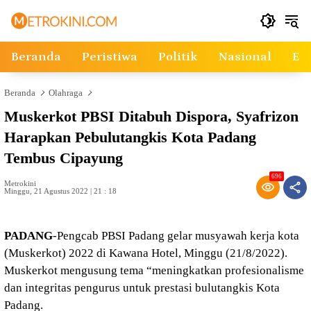
Langsung
ke
konten
Beranda
Peristiwa
Politik
Nasional
Ek
Beranda
Olahraga
Muskerkot PBSI Ditabuh Dispora, Syafrizon
Harapkan Pebulutangkis Kota Padang
Tembus Cipayung
696
Metrokini
Minggu, 21 Agustus 2022 | 21 : 18
PADANG
-Pengcab PBSI Padang gelar musyawah kerja kota
(Muskerkot) 2022 di Kawana Hotel, Minggu (21/8/2022).
Muskerkot mengusung tema “meningkatkan profesionalisme
dan integritas pengurus untuk prestasi bulutangkis Kota
Padang.