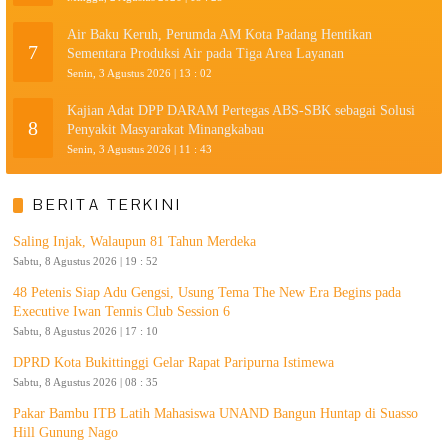
Air Baku Keruh, Perumda AM Kota Padang Hentikan
7
Sementara Produksi Air pada Tiga Area Layanan
Senin, 3 Agustus 2026 | 13 : 02
Kajian Adat DPP DARAM Pertegas ABS-SBK sebagai Solusi
8
Penyakit Masyarakat Minangkabau
Senin, 3 Agustus 2026 | 11 : 43
BERITA TERKINI
Saling Injak, Walaupun 81 Tahun Merdeka
Sabtu, 8 Agustus 2026 | 19 : 52
48 Petenis Siap Adu Gengsi, Usung Tema The New Era Begins pada
Executive Iwan Tennis Club Session 6
Sabtu, 8 Agustus 2026 | 17 : 10
DPRD Kota Bukittinggi Gelar Rapat Paripurna Istimewa
Sabtu, 8 Agustus 2026 | 08 : 35
Pakar Bambu ITB Latih Mahasiswa UNAND Bangun Huntap di Suasso
Hill Gunung Nago