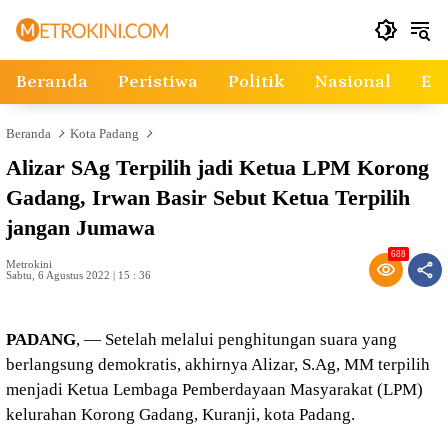
Langsung
ke
konten
Beranda
Peristiwa
Politik
Nasional
Ek
Beranda
Kota Padang
Alizar SAg Terpilih jadi Ketua LPM Korong
Gadang, Irwan Basir Sebut Ketua Terpilih
jangan Jumawa
688
Metrokini
Sabtu, 6 Agustus 2022 | 15 : 36
PADANG
, — Setelah melalui penghitungan suara yang
berlangsung demokratis, akhirnya Alizar, S.Ag, MM terpilih
menjadi Ketua Lembaga Pemberdayaan Masyarakat (LPM)
kelurahan Korong Gadang, Kuranji, kota Padang.