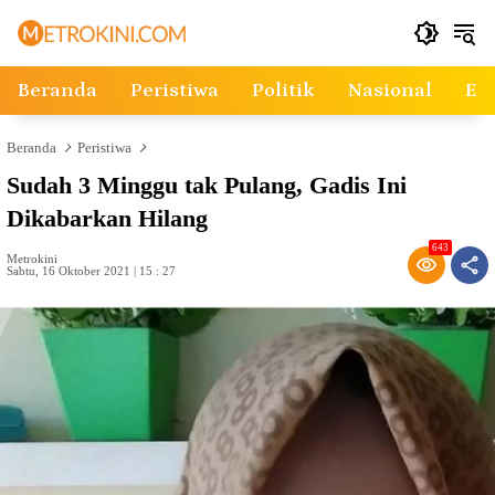
Langsung
ke
konten
Beranda
Peristiwa
Politik
Nasional
Ek
Beranda
Peristiwa
Sudah 3 Minggu tak Pulang, Gadis Ini
Dikabarkan Hilang
643
Metrokini
Sabtu, 16 Oktober 2021 | 15 : 27