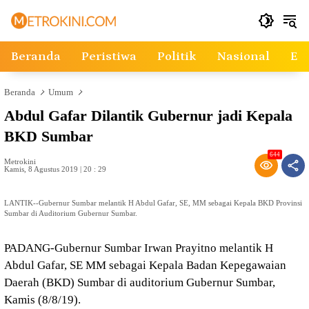
Langsung
ke
konten
Beranda
Peristiwa
Politik
Nasional
Ek
Beranda
Umum
Abdul Gafar Dilantik Gubernur jadi Kepala
BKD Sumbar
644
Metrokini
Kamis, 8 Agustus 2019 | 20 : 29
LANTIK--Gubernur Sumbar melantik H Abdul Gafar, SE, MM sebagai Kepala BKD Provinsi
Sumbar di Auditorium Gubernur Sumbar.
PADANG-Gubernur Sumbar Irwan Prayitno melantik H
Abdul Gafar, SE MM sebagai Kepala Badan Kepegawaian
Daerah (BKD) Sumbar di auditorium Gubernur Sumbar,
Kamis (8/8/19).