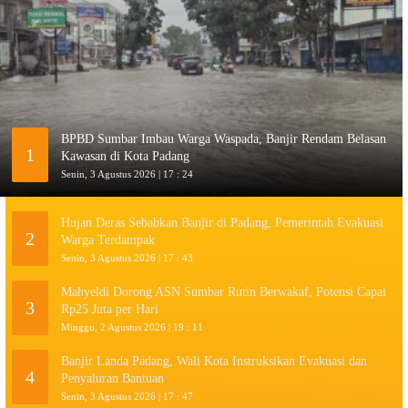
BPBD Sumbar Imbau Warga Waspada, Banjir Rendam Belasan
1
Kawasan di Kota Padang
Senin, 3 Agustus 2026 | 17 : 24
Hujan Deras Sebabkan Banjir di Padang, Pemerintah Evakuasi
2
Warga Terdampak
Senin, 3 Agustus 2026 | 17 : 43
Mahyeldi Dorong ASN Sumbar Rutin Berwakaf, Potensi Capai
3
Rp25 Juta per Hari
Minggu, 2 Agustus 2026 | 19 : 11
Banjir Landa Padang, Wali Kota Instruksikan Evakuasi dan
4
Penyaluran Bantuan
Senin, 3 Agustus 2026 | 17 : 47