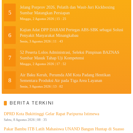
Jelang Porprov 2026, Pelatih dan Wasit-Juri Kickboxing
5
Sumbar Matangkan Persiapan
Minggu, 2 Agustus 2026 | 15 : 25
Kajian Adat DPP DARAM Pertegas ABS-SBK sebagai Solusi
6
Penyakit Masyarakat Minangkabau
Senin, 3 Agustus 2026 | 11 : 43
52 Peserta Lolos Administrasi, Seleksi Pimpinan BAZNAS
7
Sumbar Masuk Tahap Uji Kompetensi
Minggu, 2 Agustus 2026 | 17 : 52
Air Baku Keruh, Perumda AM Kota Padang Hentikan
8
Sementara Produksi Air pada Tiga Area Layanan
Senin, 3 Agustus 2026 | 13 : 02
BERITA TERKINI
DPRD Kota Bukittinggi Gelar Rapat Paripurna Istimewa
Sabtu, 8 Agustus 2026 | 08 : 35
Pakar Bambu ITB Latih Mahasiswa UNAND Bangun Huntap di Suasso