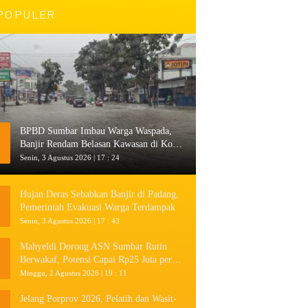
POPULER
BPBD Sumbar Imbau Warga Waspada,
Banjir Rendam Belasan Kawasan di Kota
Padang
Senin, 3 Agustus 2026 | 17 : 24
Hujan Deras Sebabkan Banjir di Padang,
Pemerintah Evakuasi Warga Terdampak
Senin, 3 Agustus 2026 | 17 : 43
Mahyeldi Dorong ASN Sumbar Rutin
Berwakaf, Potensi Capai Rp25 Juta per
Hari
Minggu, 2 Agustus 2026 | 19 : 11
Jelang Porprov 2026, Pelatih dan Wasit-