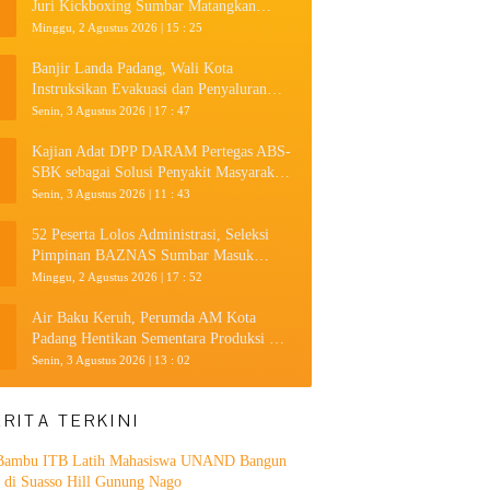
Juri Kickboxing Sumbar Matangkan
Persiapan
Minggu, 2 Agustus 2026 | 15 : 25
Banjir Landa Padang, Wali Kota
Instruksikan Evakuasi dan Penyaluran
Bantuan
Senin, 3 Agustus 2026 | 17 : 47
Kajian Adat DPP DARAM Pertegas ABS-
SBK sebagai Solusi Penyakit Masyarakat
Minangkabau
Senin, 3 Agustus 2026 | 11 : 43
52 Peserta Lolos Administrasi, Seleksi
Pimpinan BAZNAS Sumbar Masuk
Tahap Uji Kompetensi
Minggu, 2 Agustus 2026 | 17 : 52
Air Baku Keruh, Perumda AM Kota
Padang Hentikan Sementara Produksi Air
pada Tiga Area Layanan
Senin, 3 Agustus 2026 | 13 : 02
ERITA TERKINI
 Bambu ITB Latih Mahasiswa UNAND Bangun
 di Suasso Hill Gunung Nago