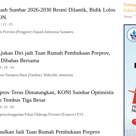
Padang
ash Sumbar 2026-2030 Resmi Dilantik, Bidik Lolos
Fokus 
PON
Jumat, 7
| 13 : 03
Provinsi (Pengprov) Squash Indonesia Sumatera…
jukan Diri jadi Tuan Rumah Pembukaan Porprov,
 Dibahas Bersama
6 | 18 : 34
 Sumatera Barat (Sumbar), Mahyeldi, menerima…
rprov Terus Dimatangkan, KONI Sumbar Optimistis
 Tembus Tiga Besar
6 | 16 : 06
penyelenggaraan Pekan Olahraga Provinsi (Porprov) XVI…
sulkan Jadi Tuan Rumah Pembukaan Porprov