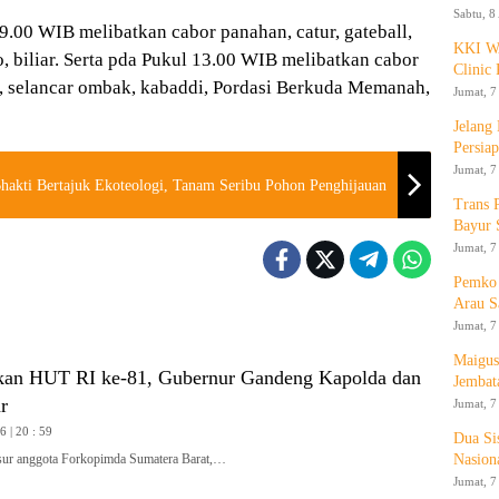
Sabtu, 8
.00 WIB melibatkan cabor panahan, catur, gateball,
KKI WA
, biliar. Serta pda Pukul 13.00 WIB melibatkan cabor
Clinic 
A, selancar ombak, kabaddi, Pordasi Berkuda Memanah,
Jumat, 7
Jelang
Persia
Jumat, 7
kti Bertajuk Ekoteologi, Tanam Seribu Pohon Penghijauan
Trans 
Bayur 
Jumat, 7
Pemko 
Arau S
Jumat, 7
Maigus
kan HUT RI ke-81, Gubernur Gandeng Kapolda dan
Jembat
r
Jumat, 7
 | 20 : 59
Dua Si
Nasion
r anggota Forkopimda Sumatera Barat,…
Jumat, 7