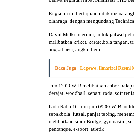
bahwa kegiatan rapat Finalisasi THB be
Kegiatan ini bertujuan untuk mematan
olahraga, dengan mengundang Technical
David Melko merinci, untuk jadwal pel
melibatkan kriket, karate,bola tangan, t
angkat besi, angkat berat
Baca Juga:
Legowo, Ilmarizal Resmi
Jam 13.00 WIB melibatkan cabor balap s
derajat, woodball, sepatu roda, soft teni
Pada Rabu 10 Juni jam 09.00 WIB meliba
sepakbola, futsal, panjat tebing, menem
melibatkan cabor Bridge, gymnastic; se
pentanque, e-sport, atletik