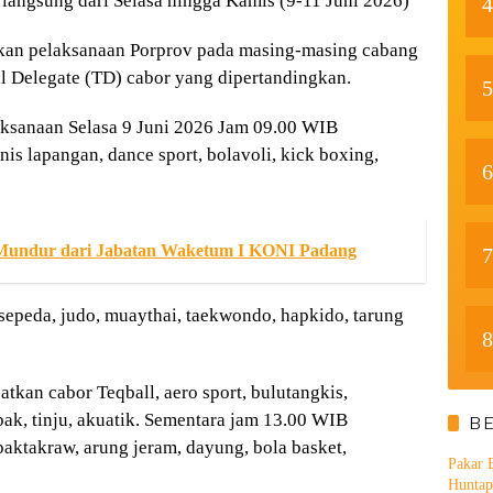
rlangsung dari Selasa hingga Kamis (9-11 Juni 2026)
4
gkan pelaksanaan Porprov pada masing-masing cabang
 Delegate (TD) cabor yang dipertandingkan.
5
aksanaan Selasa 9 Juni 2026 Jam 09.00 WIB
enis lapangan, dance sport, bolavoli, kick boxing,
6
 Mundur dari Jabatan Waketum I KONI Padang
7
epeda, judo, muaythai, taekwondo, hapkido, tarung
8
s
tkan cabor Teqball, aero sport, bulutangkis,
bak, tinju, akuatik. Sementara jam 13.00 WIB
B
paktakraw, arung jeram, dayung, bola basket,
Pakar
Huntap