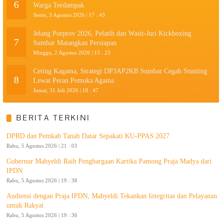
6
Warga Terdampak
Senin, 3 Agustus 2026 | 17 : 43
Jelang Porprov 2026, Pelatih dan Wasit-Juri Kickboxing
7
Sumbar Matangkan Persiapan
Minggu, 2 Agustus 2026 | 15 : 25
Ceting Kagama, Strategi DP3AP2KB Sumbar Cegah Stunting
8
Lewat Peran Pemuka Agama
Jumat, 31 Juli 2026 | 18 : 47
BERITA TERKINI
DPRD dan Pemkab Tanah Datar Sepakati KU-PPAS 2027
Rabu, 5 Agustus 2026 | 21 : 03
Gubernur Mahyeldi Raih Penghargaan Kartika Pamong Praja Madya dari
IPDN
Rabu, 5 Agustus 2026 | 19 : 38
Audiensi dengan Praja IPDN, Mahyeldi Tekankan Integritas dan Pelayanan
untuk Rakyat
Rabu, 5 Agustus 2026 | 19 : 36