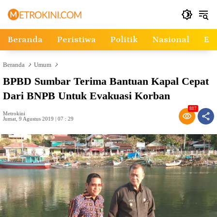
Langsung
ke
konten
Beranda
Peristiwa
Politik
Nasional
Ek
Beranda
Umum
BPBD Sumbar Terima Bantuan Kapal Cepat
Dari BNPB Untuk Evakuasi Korban
887
Metrokini
Jumat, 9 Agustus 2019 | 07 : 29