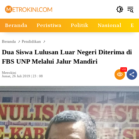
Langsung
ke
konten
Beranda
Peristiwa
Politik
Nasional
Ek
Beranda
Pendidikan
Dua Siswa Lulusan Luar Negeri Diterima di
FBS UNP Melalui Jalur Mandiri
508
Metrokini
Jumat, 26 Juli 2019 | 23 : 08