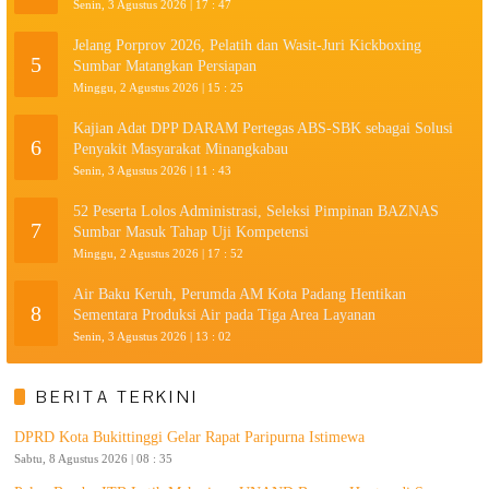
Senin, 3 Agustus 2026 | 17 : 47
Jelang Porprov 2026, Pelatih dan Wasit-Juri Kickboxing
5
Sumbar Matangkan Persiapan
Minggu, 2 Agustus 2026 | 15 : 25
Kajian Adat DPP DARAM Pertegas ABS-SBK sebagai Solusi
6
Penyakit Masyarakat Minangkabau
Senin, 3 Agustus 2026 | 11 : 43
52 Peserta Lolos Administrasi, Seleksi Pimpinan BAZNAS
7
Sumbar Masuk Tahap Uji Kompetensi
Minggu, 2 Agustus 2026 | 17 : 52
Air Baku Keruh, Perumda AM Kota Padang Hentikan
8
Sementara Produksi Air pada Tiga Area Layanan
Senin, 3 Agustus 2026 | 13 : 02
BERITA TERKINI
DPRD Kota Bukittinggi Gelar Rapat Paripurna Istimewa
Sabtu, 8 Agustus 2026 | 08 : 35