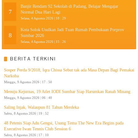
Banjir Rendam 92 Sekolah di Padang, Belajar Mengajar
7
Normal Dua Hari Lagi
Selasa, 4 Agustus 2026 | 18 : 29
Kota Solok Usulkan Jadi Tuan Rumah Pembukaan Porprov
8
Sumbar 2026
Selasa, 4 Agustus 2026 | 15 : 26
BERITA TERKINI
Sosper Perda 9/2018, Iqra Chissa Sebut tak ada Masa Depan Bagi Pemakai
Narkoba
Minggu, 9 Agustus 2026 | 17 : 50
Menuju Kejurnas, 19 Atlet IODI Sumbar Siap Harumkan Ranah Minang
Minggu, 9 Agustus 2026 | 06 : 40
Saling Injak, Walaupun 81 Tahun Merdeka
Sabtu, 8 Agustus 2026 | 19 : 52
48 Petenis Siap Adu Gengsi, Usung Tema The New Era Begins pada
Executive Iwan Tennis Club Session 6
Sabtu, 8 Agustus 2026 | 17 : 10