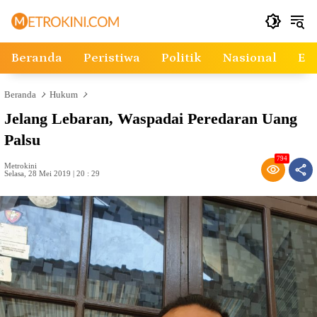
Langsung
ke
konten
Beranda
Peristiwa
Politik
Nasional
Ek
Beranda
Hukum
Jelang Lebaran, Waspadai Peredaran Uang
Palsu
794
Metrokini
Selasa, 28 Mei 2019 | 20 : 29