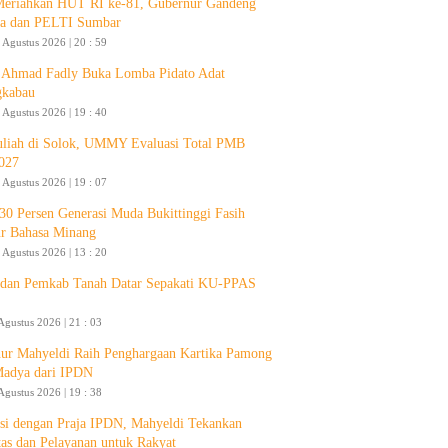
Meriahkan HUT RI ke-81, Gubernur Gandeng
a dan PELTI Sumbar
 Agustus 2026 | 20 : 59
Ahmad Fadly Buka Lomba Pidato Adat
gkabau
 Agustus 2026 | 19 : 40
liah di Solok, UMMY Evaluasi Total PMB
027
 Agustus 2026 | 19 : 07
30 Persen Generasi Muda Bukittinggi Fasih
ur Bahasa Minang
 Agustus 2026 | 13 : 20
an Pemkab Tanah Datar Sepakati KU-PPAS
Agustus 2026 | 21 : 03
ur Mahyeldi Raih Penghargaan Kartika Pamong
Madya dari IPDN
Agustus 2026 | 19 : 38
si dengan Praja IPDN, Mahyeldi Tekankan
itas dan Pelayanan untuk Rakyat