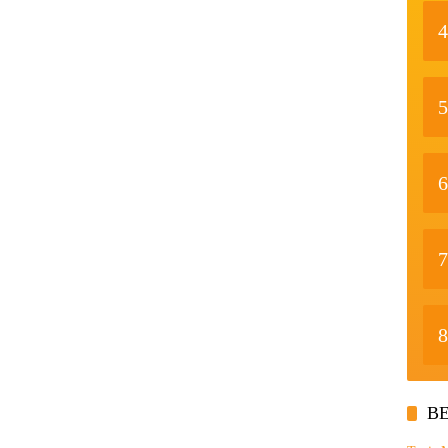
4
5
6
7
8
BE