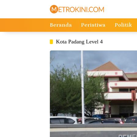
Langsung
ke
konten
Beranda
Peristiwa
Politik
Kota Padang Level 4