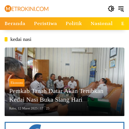
Langsung
ke
konten
Beranda
Peristiwa
Politik
Nasional
Ek
kedai nasi
Ekonomi
Pemkab Tanah Datar Akan Tertibkan
Kedai Nasi Buka Siang Hari
Rabu, 12 Maret 2025 | 17 : 25