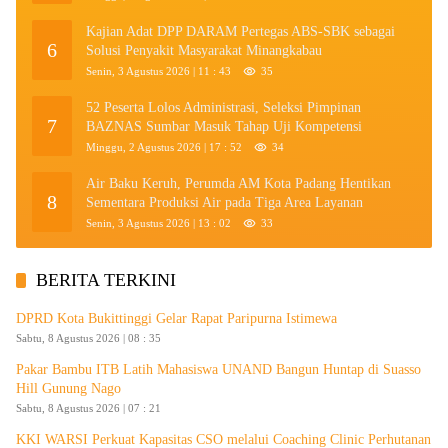
Kajian Adat DPP DARAM Pertegas ABS-SBK sebagai
6
Solusi Penyakit Masyarakat Minangkabau
Senin, 3 Agustus 2026 | 11 : 43
35
52 Peserta Lolos Administrasi, Seleksi Pimpinan
7
BAZNAS Sumbar Masuk Tahap Uji Kompetensi
Minggu, 2 Agustus 2026 | 17 : 52
34
Air Baku Keruh, Perumda AM Kota Padang Hentikan
8
Sementara Produksi Air pada Tiga Area Layanan
Senin, 3 Agustus 2026 | 13 : 02
33
BERITA TERKINI
DPRD Kota Bukittinggi Gelar Rapat Paripurna Istimewa
Sabtu, 8 Agustus 2026 | 08 : 35
Pakar Bambu ITB Latih Mahasiswa UNAND Bangun Huntap di Suasso
Hill Gunung Nago
Sabtu, 8 Agustus 2026 | 07 : 21
KKI WARSI Perkuat Kapasitas CSO melalui Coaching Clinic Perhutanan