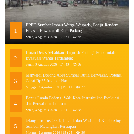
BPBD Sumbar Imbau Warga Waspada, Banjir Rendam
1
Belasan Kawasan di Kota Padang
Senin, 3 Agustus 2026 | 17 : 24
43
Hujan Deras Sebabkan Banjir di Padang, Pemerintah
2
Evakuasi Warga Terdampak
Senin, 3 Agustus 2026 | 17 : 43
39
Mahyeldi Dorong ASN Sumbar Rutin Berwakaf, Potensi
3
Capai Rp25 Juta per Hari
Minggu, 2 Agustus 2026 | 19 : 11
37
Banjir Landa Padang, Wali Kota Instruksikan Evakuasi
4
dan Penyaluran Bantuan
Senin, 3 Agustus 2026 | 17 : 47
36
Jelang Porprov 2026, Pelatih dan Wasit-Juri Kickboxing
5
Sumbar Matangkan Persiapan
Minggu, 2 Agustus 2026 | 15 : 25
36