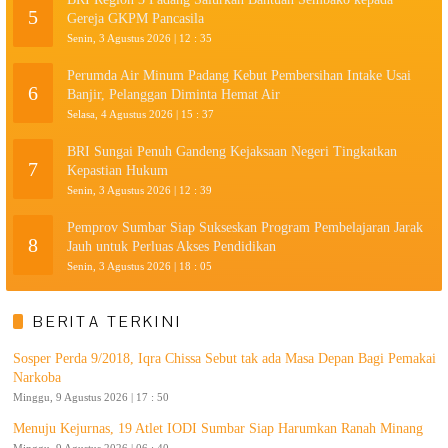
5
Gereja GKPM Pancasila
Senin, 3 Agustus 2026 | 12 : 35
Perumda Air Minum Padang Kebut Pembersihan Intake Usai
6
Banjir, Pelanggan Diminta Hemat Air
Selasa, 4 Agustus 2026 | 15 : 37
BRI Sungai Penuh Gandeng Kejaksaan Negeri Tingkatkan
7
Kepastian Hukum
Senin, 3 Agustus 2026 | 12 : 39
Pemprov Sumbar Siap Sukseskan Program Pembelajaran Jarak
8
Jauh untuk Perluas Akses Pendidikan
Senin, 3 Agustus 2026 | 18 : 05
BERITA TERKINI
Sosper Perda 9/2018, Iqra Chissa Sebut tak ada Masa Depan Bagi Pemakai
Narkoba
Minggu, 9 Agustus 2026 | 17 : 50
Menuju Kejurnas, 19 Atlet IODI Sumbar Siap Harumkan Ranah Minang
Minggu, 9 Agustus 2026 | 06 : 40