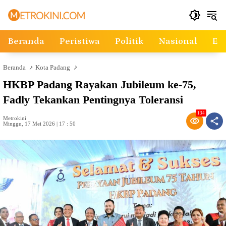
Langsung
ke
konten
Beranda
Peristiwa
Politik
Nasional
Ek
Beranda
Kota Padang
HKBP Padang Rayakan Jubileum ke-75,
Fadly Tekankan Pentingnya Toleransi
134
Metrokini
Minggu, 17 Mei 2026 | 17 : 50