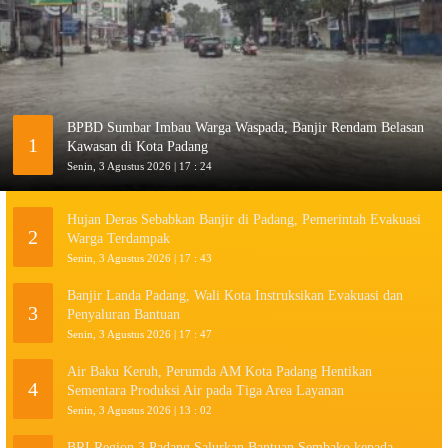
BPBD Sumbar Imbau Warga Waspada, Banjir Rendam Belasan
1
Kawasan di Kota Padang
Senin, 3 Agustus 2026 | 17 : 24
Hujan Deras Sebabkan Banjir di Padang, Pemerintah Evakuasi
2
Warga Terdampak
Senin, 3 Agustus 2026 | 17 : 43
Banjir Landa Padang, Wali Kota Instruksikan Evakuasi dan
3
Penyaluran Bantuan
Senin, 3 Agustus 2026 | 17 : 47
Air Baku Keruh, Perumda AM Kota Padang Hentikan
4
Sementara Produksi Air pada Tiga Area Layanan
Senin, 3 Agustus 2026 | 13 : 02
BRI Region 3 Padang Salurkan Bantuan Sembako kepada