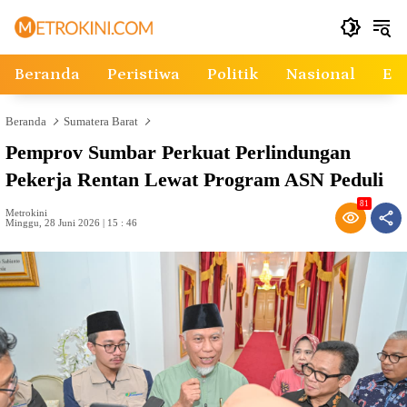
Langsung
ke
konten
Beranda
Peristiwa
Politik
Nasional
Ek
Beranda
Sumatera Barat
Pemprov Sumbar Perkuat Perlindungan
Pekerja Rentan Lewat Program ASN Peduli
81
Metrokini
Minggu, 28 Juni 2026 | 15 : 46