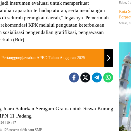
njadi instrumen evaluasi untuk memperkuat
Rabu, 5 
atuhan aparatur terhadap aturan, serta membangun
Kota S
 di seluruh perangkat daerah,” tegasnya. Pemerintah
Porpro
Selasa, 
i rekomendasi KPK melalui penguatan keterbukaan
 sosialisasi pengendalian gratifikasi, pengawasan
erkala.(Bdr)
da Pertanggungjawaban APBD Tahun Anggaran 2025
g Juara Salurkan Seragam Gratis untuk Siswa Kurang
PN 11 Padang
26 | 19 : 47
 123 peserta didik baru SMP…