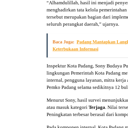
“Alhamdulillah, hasil ini menjadi peny
menghadirkan tata kelola pemerintahan y
tersebut merupakan bagian dari implem
seluruh perangkat daerah,” ujarnya.
Baca Juga:
Padang Mantapkan Langka
Keterbukaan Informasi
Inspektur Kota Padang, Sony Budaya Pu
lingkungan Pemerintah Kota Padang mel
internal, pengguna layanan, mitra kerja 
Pemko Padang selama sedikitnya 12 bula
Menurut Sony, hasil survei menunjukka
atau masuk kategori
Terjaga
. Nilai te
Peningkatan terbesar berasal dari kompo
Pada komponen internal, Kota Padang 