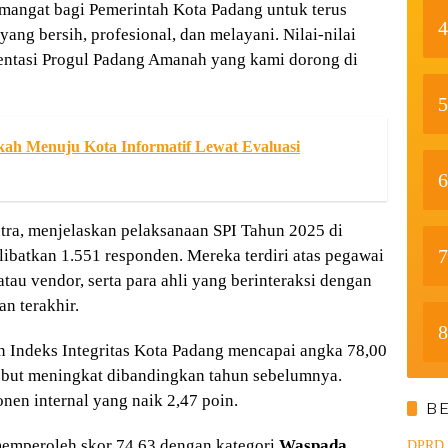
emangat bagi Pemerintah Kota Padang untuk terus
4
ang bersih, profesional, dan melayani. Nilai-nilai
entasi Progul Padang Amanah yang kami dorong di
5
h Menuju Kota Informatif Lewat Evaluasi
6
tra, menjelaskan pelaksanaan SPI Tahun 2025 di
7
ibatkan 1.551 responden. Mereka terdiri atas pegawai
atau vendor, serta para ahli yang berinteraksi dengan
n terakhir.
8
n Indeks Integritas Kota Padang mencapai angka 78,00
rsebut meningkat dibandingkan tahun sebelumnya.
nen internal yang naik 2,47 poin.
B
memperoleh skor 74,63 dengan kategori
Waspada
,
DPRD d