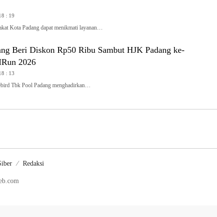
18 : 19
t Kota Padang dapat menikmati layanan…
ang Beri Diskon Rp50 Ribu Sambut HJK Padang ke-
MRun 2026
18 : 13
ird Tbk Pool Padang menghadirkan…
iber
Redaksi
web.com