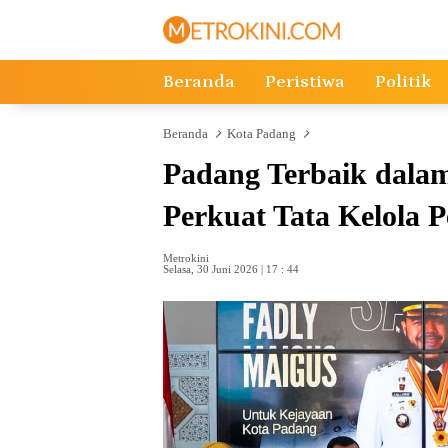
Langsung
ke
konten
Beranda
Peristiwa
Politik
Beranda
Kota Padang
Padang Terbaik dala
Perkuat Tata Kelola 
Metrokini
Selasa, 30 Juni 2026 | 17 : 44