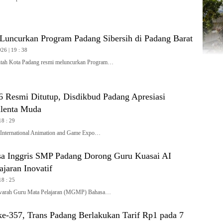
Luncurkan Program Padang Sibersih di Padang Barat
26 | 19 : 38
ah Kota Padang resmi meluncurkan Program…
Resmi Ditutup, Disdikbud Padang Apresiasi
alenta Muda
18 : 29
ternational Animation and Game Expo…
 Inggris SMP Padang Dorong Guru Kuasai AI
jaran Inovatif
18 : 25
rah Guru Mata Pelajaran (MGMP) Bahasa…
e-357, Trans Padang Berlakukan Tarif Rp1 pada 7