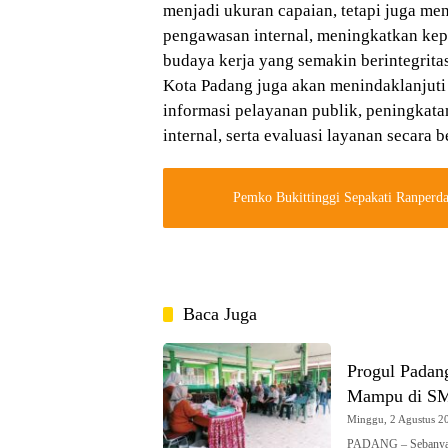
menjadi ukuran capaian, tetapi juga me
pengawasan internal, meningkatkan kep
budaya kerja yang semakin berintegritas
Kota Padang juga akan menindaklanjut
informasi pelayanan publik, peningkatan
internal, serta evaluasi layanan secara b
Pemko Bukittinggi Sepakati Ranper
Baca Juga
Progul Padan
Mampu di SM
Minggu, 2 Agustus 20
PADANG – Sebanyak