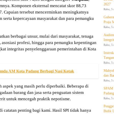
2027
umnya. Komponen eksternal mencatat skor 88,73
Rabu, 5 
,47. Capaian tersebut mencerminkan meningkatnya
Gubern
an serta kepercayaan masyarakat dan para pemangku
Praja 
Rabu, 5 
Audien
tkan berbagai unsur, mulai dari masyarakat, tenaga
Integr
 asosiasi profesi, hingga para pemangku kepentingan
Rabu, 5 
gkat integritas penyelenggaraan pemerintahan di Kota
Instruk
Tangan
Rabu, 5 
Mahyel
mda AM Kota Padang Berbagi Nasi Kotak
dan Ba
Rabu, 5 
h aspek yang masih perlu diperbaiki. Beberapa di
SPAM T
gadaan barang dan jasa serta penguatan sistem
Padang
erit untuk mencegah praktik nepotisme.
Rabu, 5 
Pengpr
di catatan penting bagi kami. Hasil SPI tidak hanya
Bidik 