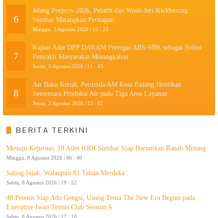
Jelang Porprov 2026, Pelatih dan Wasit-Juri Kickboxing
6
Sumbar Matangkan Persiapan
Minggu, 2 Agustus 2026 | 15 : 25
Kajian Adat DPP DARAM Pertegas ABS-SBK sebagai Solusi
7
Penyakit Masyarakat Minangkabau
Senin, 3 Agustus 2026 | 11 : 43
Air Baku Keruh, Perumda AM Kota Padang Hentikan
8
Sementara Produksi Air pada Tiga Area Layanan
Senin, 3 Agustus 2026 | 13 : 02
BERITA TERKINI
Menuju Kejurnas, 19 Atlet IODI Sumbar Siap Harumkan Ranah Minang
Minggu, 9 Agustus 2026 | 06 : 40
Saling Injak, Walaupun 81 Tahun Merdeka
Sabtu, 8 Agustus 2026 | 19 : 52
48 Petenis Siap Adu Gengsi, Usung Tema The New Era Begins pada
Executive Iwan Tennis Club Session 6
Sabtu, 8 Agustus 2026 | 17 : 10