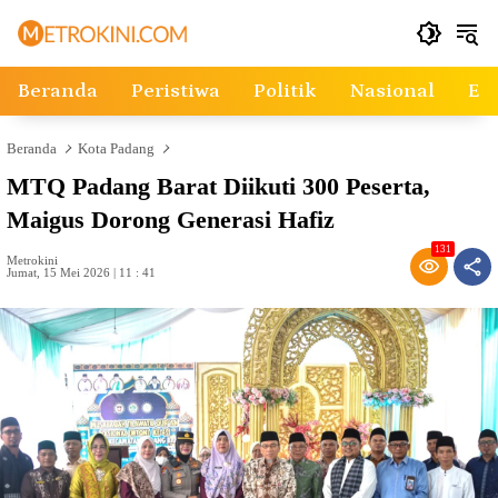
Langsung
ke
konten
Beranda
Peristiwa
Politik
Nasional
Ek
Beranda
Kota Padang
MTQ Padang Barat Diikuti 300 Peserta,
Maigus Dorong Generasi Hafiz
131
Metrokini
Jumat, 15 Mei 2026 | 11 : 41