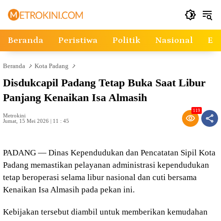
Langsung
ke
konten
Beranda
Peristiwa
Politik
Nasional
Ek
Beranda
Kota Padang
Disdukcapil Padang Tetap Buka Saat Libur
Panjang Kenaikan Isa Almasih
119
Metrokini
Jumat, 15 Mei 2026 | 11 : 45
PADANG — Dinas Kependudukan dan Pencatatan Sipil Kota
Padang memastikan pelayanan administrasi kependudukan
tetap beroperasi selama libur nasional dan cuti bersama
Kenaikan Isa Almasih pada pekan ini.
Kebijakan tersebut diambil untuk memberikan kemudahan