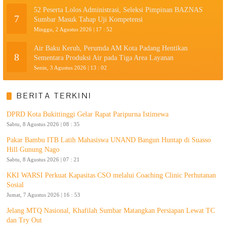
52 Peserta Lolos Administrasi, Seleksi Pimpinan BAZNAS
7
Sumbar Masuk Tahap Uji Kompetensi
Minggu, 2 Agustus 2026 | 17 : 52
Air Baku Keruh, Perumda AM Kota Padang Hentikan
8
Sementara Produksi Air pada Tiga Area Layanan
Senin, 3 Agustus 2026 | 13 : 02
BERITA TERKINI
DPRD Kota Bukittinggi Gelar Rapat Paripurna Istimewa
Sabtu, 8 Agustus 2026 | 08 : 35
Pakar Bambu ITB Latih Mahasiswa UNAND Bangun Huntap di Suasso
Hill Gunung Nago
Sabtu, 8 Agustus 2026 | 07 : 21
KKI WARSI Perkuat Kapasitas CSO melalui Coaching Clinic Perhutanan
Sosial
Jumat, 7 Agustus 2026 | 16 : 53
Jelang MTQ Nasional, Khafilah Sumbar Matangkan Persiapan Lewat TC
dan Try Out