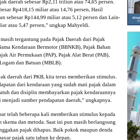
ak daerah sebesar Rp2,11 triliun atau 74,65 persen.
esar Rp418,15 miliar atau 14,76 persen, Hasil
n sebesar Rp144,99 miliar atau 5,12 persen dan Lain-
iar atau 5,47 persen,” ungkap Mahyeldi.
masih tergantung pada Pajak Daerah dari Pajak
 Nama Kendaraan Bermotor (BBNKB), Pajak Bahan
ak Air Permukaan (PAP), Pajak Alat Berat (PAB),
 Logam dan Batuan (MBLB).
k daerah dari PKB, kita terus memberikan stimulus.
apatan dari kendaraan yang sudah mati pajak dalam
 patuh dan disiplin membayarkan pajak kendaraannya
li menjadi sumber pendapatan daerah,” ungkapnya.
 telah beberapa kali memberikan stimulus kepada
 skema dan metoda. Saat ini pun masih berlangsung
nggakan pajak dihapus. Baik pokok maupun denda
ayar pajak satu tahun ke depan.