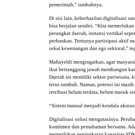
pemerintah,” tambahnya.
Di sisi lain, keberhasilan digitalisasi 
bisa berjalan sendiri. “Kita memerluka
perangkat daerah, instansi vertikal sepe
perbankan. Tentunya partisipasi aktif m
sekat kewenangan dan ego sektoral,” te
Mahayeldi mengingatkan, agar masyarak
ikut bertanggung jawab membangun kam
Daerah ini memiliki sektor pariwisata,
terus tumbuh. Namun, potensi ini masih
retribusi belum terdata, belum masuk sis
“Sistem manual menjadi kendala akurasi
Digitalisasi solusi mengatasinya. Peru
komitmen dan pemahaman bersama. Ada d
memerlukan peningkatan kapasitas SD