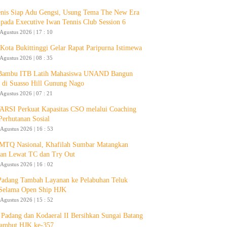
enis Siap Adu Gengsi, Usung Tema The New Era
 pada Executive Iwan Tennis Club Session 6
 Agustus 2026 | 17 : 10
ota Bukittinggi Gelar Rapat Paripurna Istimewa
 Agustus 2026 | 08 : 35
 Bambu ITB Latih Mahasiswa UNAND Bangun
 di Suasso Hill Gunung Nago
 Agustus 2026 | 07 : 21
RSI Perkuat Kapasitas CSO melalui Coaching
Perhutanan Sosial
 Agustus 2026 | 16 : 53
 MTQ Nasional, Khafilah Sumbar Matangkan
pan Lewat TC dan Try Out
 Agustus 2026 | 16 : 02
Padang Tambah Layanan ke Pelabuhan Teluk
Selama Open Ship HJK
 Agustus 2026 | 15 : 52
Padang dan Kodaeral II Bersihkan Sungai Batang
ambut HJK ke-357