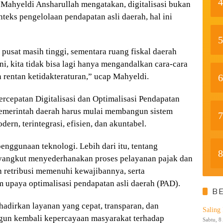
4
 Mahyeldi Ansharullah mengatakan, digitalisasi bukan
nteks pengelolaan pendapatan asli daerah, hal ini
5
pusat masih tinggi, sementara ruang fiskal daerah
ini, kita tidak bisa lagi hanya mengandalkan cara-cara
n rentan ketidakteraturan,” ucap Mahyeldi.
6
rcepatan Digitalisasi dan Optimalisasi Pendapatan
emerintah daerah harus mulai membangun sistem
7
dern, terintegrasi, efisien, dan akuntabel.
enggunaan teknologi. Lebih dari itu, tentang
8
nyangkut menyederhanakan proses pelayanan pajak dan
 retribusi memenuhi kewajibannya, serta
 upaya optimalisasi pendapatan asli daerah (PAD).
B
hadirkan layanan yang cepat, transparan, dan
Saling
gun kembali kepercayaan masyarakat terhadap
Sabtu, 8