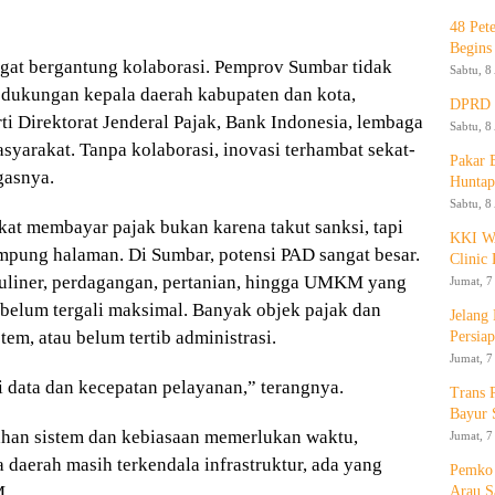
48 Pet
Begins
sangat bergantung kolaborasi. Pemprov Sumbar tidak
Sabtu, 8
n dukungan kepala daerah kabupaten dan kota,
DPRD K
rti Direktorat Jenderal Pajak, Bank Indonesia, lembaga
Sabtu, 8
asyarakat. Tanpa kolaborasi, inovasi terhambat sekat-
Pakar
gasnya.
Huntap
Sabtu, 8
at membayar pajak bukan karena takut sanksi, tapi
KKI WA
pung halaman. Di Sumbar, potensi PAD sangat besar.
Clinic 
 kuliner, perdagangan, pertanian, hingga UMKM yang
Jumat, 7
 belum tergali maksimal. Banyak objek pajak dan
Jelang
tem, atau belum tertib administrasi.
Persia
Jumat, 7
 data dan kecepatan pelayanan,” terangnya.
Trans 
Bayur 
bahan sistem dan kebiasaan memerlukan waktu,
Jumat, 7
aerah masih terkendala infrastruktur, ada yang
Pemko 
M.
Arau S