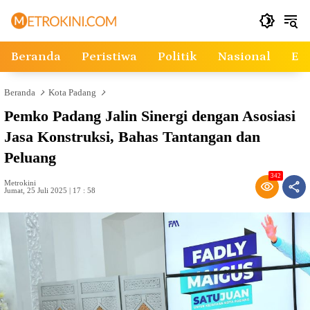
Langsung
ke
konten
Beranda
Peristiwa
Politik
Nasional
Ek
Beranda
Kota Padang
Pemko Padang Jalin Sinergi dengan Asosiasi
Jasa Konstruksi, Bahas Tantangan dan
Peluang
342
Metrokini
Jumat, 25 Juli 2025 | 17 : 58