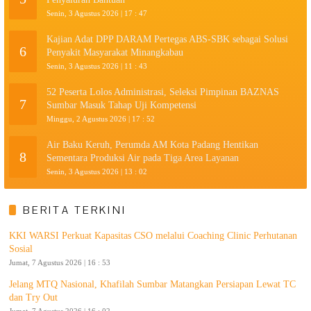
Senin, 3 Agustus 2026 | 17 : 47
Kajian Adat DPP DARAM Pertegas ABS-SBK sebagai Solusi
6
Penyakit Masyarakat Minangkabau
Senin, 3 Agustus 2026 | 11 : 43
52 Peserta Lolos Administrasi, Seleksi Pimpinan BAZNAS
7
Sumbar Masuk Tahap Uji Kompetensi
Minggu, 2 Agustus 2026 | 17 : 52
Air Baku Keruh, Perumda AM Kota Padang Hentikan
8
Sementara Produksi Air pada Tiga Area Layanan
Senin, 3 Agustus 2026 | 13 : 02
BERITA TERKINI
KKI WARSI Perkuat Kapasitas CSO melalui Coaching Clinic Perhutanan
Sosial
Jumat, 7 Agustus 2026 | 16 : 53
Jelang MTQ Nasional, Khafilah Sumbar Matangkan Persiapan Lewat TC
dan Try Out
Jumat, 7 Agustus 2026 | 16 : 02