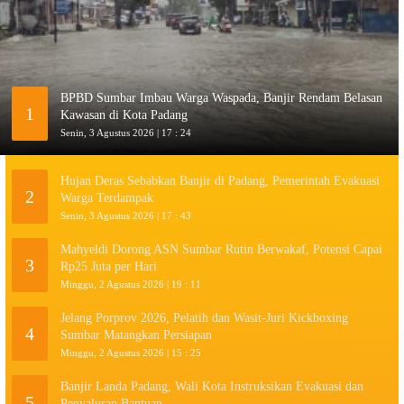
BPBD Sumbar Imbau Warga Waspada, Banjir Rendam Belasan
1
Kawasan di Kota Padang
Senin, 3 Agustus 2026 | 17 : 24
Hujan Deras Sebabkan Banjir di Padang, Pemerintah Evakuasi
2
Warga Terdampak
Senin, 3 Agustus 2026 | 17 : 43
Mahyeldi Dorong ASN Sumbar Rutin Berwakaf, Potensi Capai
3
Rp25 Juta per Hari
Minggu, 2 Agustus 2026 | 19 : 11
Jelang Porprov 2026, Pelatih dan Wasit-Juri Kickboxing
4
Sumbar Matangkan Persiapan
Minggu, 2 Agustus 2026 | 15 : 25
Banjir Landa Padang, Wali Kota Instruksikan Evakuasi dan
5
Penyaluran Bantuan