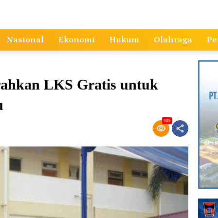
Nasional
Ekonomi
Hukum
Olahraga
Pe
rahkan LKS Gratis untuk
u
409