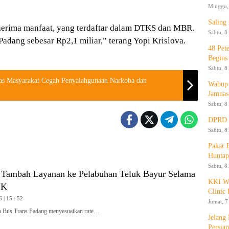
Minggu, 
Saling
nerima manfaat, yang terdaftar dalam DTKS dan MBR.
Sabtu, 8
adang sebesar Rp2,1 miliar,” terang Yopi Krislova.
48 Pet
Begins
Sabtu, 8
tas Masyarakat Cegah Penyalahgunaan Narkoba dan
Wabup 
Jamnas
Sabtu, 8
DPRD K
Sabtu, 8
Pakar
Huntap
Sabtu, 8
 Tambah Layanan ke Pelabuhan Teluk Bayur Selama
KKI WA
JK
Clinic 
 | 15 : 52
Jumat, 7
Bus Trans Padang menyesuaikan rute…
Jelang
Persia