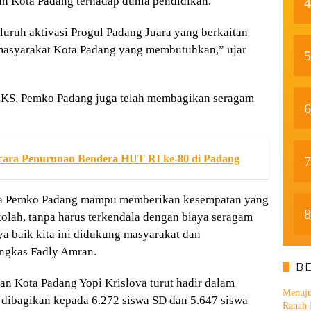
ah Kota Padang terhadap dunia pendidikan.
4
seluruh aktivasi Progul Padang Juara yang berkaitan
asyarakat Kota Padang yang membutuhkan,” ujar
5
LKS, Pemko Padang juga telah membagikan seragam
6
cara Penurunan Bendera HUT RI ke-80 di Padang
7
wa Pemko Padang mampu memberikan kesempatan yang
8
olah, tanpa harus terkendala dengan biaya seragam
 baik kita ini didukung masyarakat dan
ungkas Fadly Amran.
B
n Kota Padang Yopi Krislova turut hadir dalam
Menuju
dibagikan kepada 6.272 siswa SD dan 5.647 siswa
Ranah 