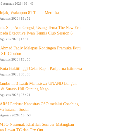
9 Agustus 2026 | 06 : 40
 Injak, Walaupun 81 Tahun Merdeka
 Agustus 2026 | 19 : 52
enis Siap Adu Gengsi, Usung Tema The New Era
 pada Executive Iwan Tennis Club Session 6
 Agustus 2026 | 17 : 10
Ahmad Fadly Melepas Kontingen Pramuka Ikuti
 XII Cibubur
 Agustus 2026 | 13 : 55
ota Bukittinggi Gelar Rapat Paripurna Istimewa
 Agustus 2026 | 08 : 35
 Bambu ITB Latih Mahasiswa UNAND Bangun
 di Suasso Hill Gunung Nago
 Agustus 2026 | 07 : 21
RSI Perkuat Kapasitas CSO melalui Coaching
Perhutanan Sosial
 Agustus 2026 | 16 : 53
 MTQ Nasional, Khafilah Sumbar Matangkan
pan Lewat TC dan Try Out