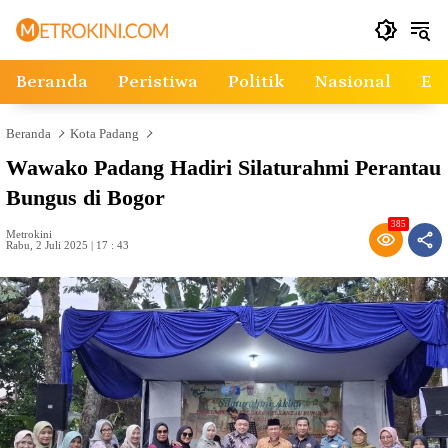
Langsung
ke
konten
Beranda
Peristiwa
Politik
Nasional
Ek
Beranda
Kota Padang
Wawako Padang Hadiri Silaturahmi Perantau
Bungus di Bogor
385
Metrokini
Rabu, 2 Juli 2025 | 17 : 43