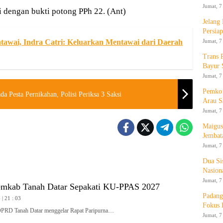
Jumat, 7
i dengan bukti potong PPh 22. (Ant)
Jelang
Persia
Jumat, 7
awai, Indra Catri: Keluarkan Mentawai dari Daerah
Trans 
Bayur 
Jumat, 7
Pemko 
da Pesta Pernikahan, Polisi Periksa 3 Saksi
Arau S
Jumat, 7
Maigus
Jembat
Jumat, 7
Dua Si
Nasion
Jumat, 7
mkab Tanah Datar Sepakati KU-PPAS 2027
Padang
| 21 : 03
Fokus 
 Tanah Datar menggelar Rapat Paripurna…
Jumat, 7