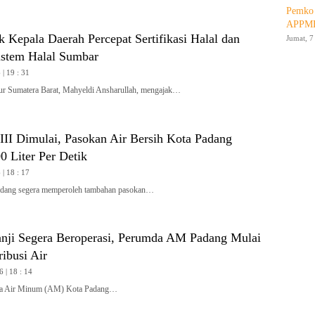
Pemko 
APPMB
 Kepala Daerah Percepat Sertifikasi Halal dan
Jumat, 7
stem Halal Sumbar
| 19 : 31
Sumatera Barat, Mahyeldi Ansharullah, mengajak…
II Dimulai, Pasokan Air Bersih Kota Padang
 Liter Per Detik
| 18 : 17
ang segera memperoleh tambahan pasokan…
nji Segera Beroperasi, Perumda AM Padang Mulai
ribusi Air
6 | 18 : 14
 Air Minum (AM) Kota Padang…