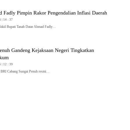
Fadly Pimpin Rakor Pengendalian Inflasi Daerah
 | 14 : 37
l Bupati Tanah Datar Ahmad Fadly…
enuh Gandeng Kejaksaan Negeri Tingkatkan
ukum
 | 12 : 39
RI Cabang Sungai Penuh resmi…