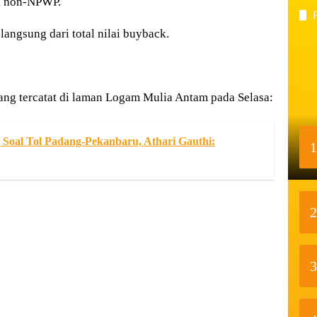
k non-NPWP.
langsung dari total nilai buyback.
ang tercatat di laman Logam Mulia Antam pada Selasa:
oal Tol Padang-Pekanbaru, Athari Gauthi:
1
2
3