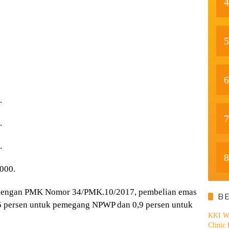
4
5
6
.
7
.
.
8
000.
i dengan PMK Nomor 34/PMK.10/2017, pembelian emas
B
5 persen untuk pemegang NPWP dan 0,9 persen untuk
KKI WA
Clinic 