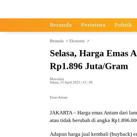
Langsung
ke
konten
Beranda
Peristiwa
Politik
Beranda
Ekonomi
Selasa, Harga Emas 
Rp1.896 Juta/Gram
Metrokini
Selasa, 15 April 2025 | 13 : 09
Emas Antam
JAKARTA – Harga emas Antam dari laman
atau tidak berubah di angka Rp1.896.00
Adapun harga jual kembali (buyback) e