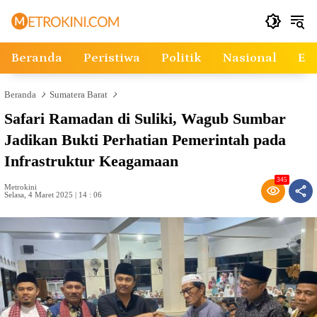
Langsung
ke
konten
Beranda
Peristiwa
Politik
Nasional
Ek
Beranda
Sumatera Barat
Safari Ramadan di Suliki, Wagub Sumbar
Jadikan Bukti Perhatian Pemerintah pada
Infrastruktur Keagamaan
345
Metrokini
Selasa, 4 Maret 2025 | 14 : 06